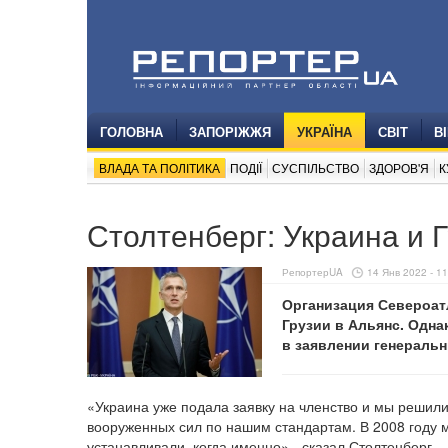
ГОЛОВНА
ЗАПОРІЖЖЯ
УКРАЇНА
СВІТ
В
ВЛАДА ТА ПОЛІТИКА
ПОДІЇ
СУСПІЛЬСТВО
ЗДОРОВ'Я
К
Столтенберг: Украина и 
РепортерUA
14 Янв 2022 - 11
Организация Североат
Грузии в Альянс. Одна
в заявлении генераль
«Украина уже подала заявку на членство и мы решил
вооруженных сил по нашим стандартам. В 2008 году м
устанавливали, когда именно»,- сказал Столтенберг.