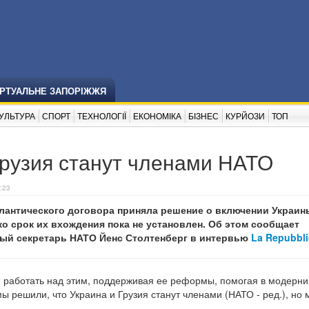
ІРТУАЛЬНЕ ЗАПОРІЖЖЯ
УЛЬТУРА
СПОРТ
ТЕХНОЛОГІЇ
ЕКОНОМІКА
БІЗНЕС
КУРЙОЗИ
ТОП
Грузия станут членами НАТО
:23
лантического договора приняла решение о включении Украин
ко срок их вхождения пока не установлен. Об этом сообщает
ный секретарь НАТО Йенс Столтенберг в интервью
La Repubbli
и работать над этим, поддерживая ее реформы, помогая в модерн
ы решили, что Украина и Грузия станут членами (НАТО - ред.), но 