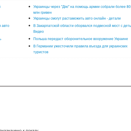
й
Украинцы через "Дію" на помощь армии собрали более 80
млн гривен
Украинцы смогут растаможить авто онлайн - детали
 авто
В Закарпатской области оборвался подвесной мост с деть
Видео
ь
Польша передаст оборонительное вооружение Украине
В Германии ужесточили правила въезда для украинских
туристов
назначено к показу.