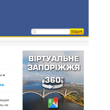
ы и
ca
.
изации
мы не