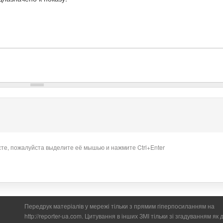
сте, пожалуйста выделите её мышью и нажмите Ctrl+Enter
Передрук матеріалів у мережі тільки з прямим гіперпосиланням на
http://reporter-ua.com. Цитування в інших ЗМІ тільки зі згадуванням як