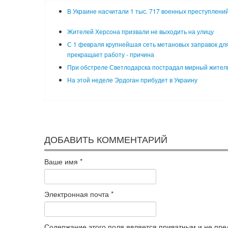
В Украине насчитали 1 тыс. 717 военных преступлени
Жителей Херсона призвали не выходить на улицу
С 1 февраля крупнейшая сеть метановых заправок для
прекращает работу - причина
При обстреле Светлодарска пострадал мирный жител
На этой неделе Эрдоган прибудет в Украину
ДОБАВИТЬ КОММЕНТАРИЙ
Ваше имя
*
Электронная почта
*
Содержание этого поля является приватным и не пред