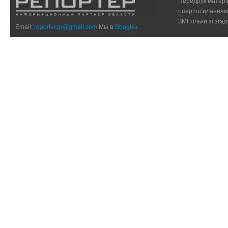
Передрук матеріа
гіперпосиланням 
ЗМІ тільки зі зг
Email:
reporterzp@gmail.com
Мы в
Google+