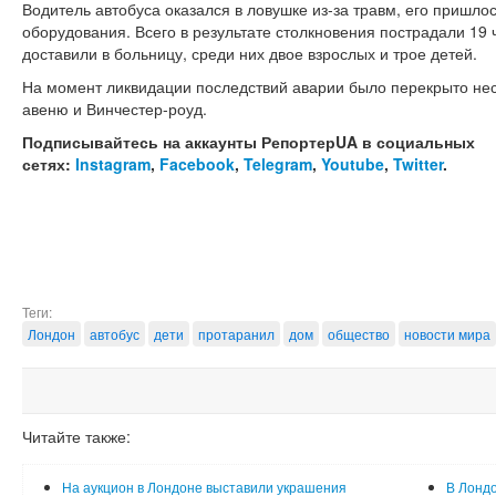
Водитель автобуса оказался в ловушке из-за травм, его пришл
оборудования. Всего в результате столкновения пострадали 19
доставили в больницу, среди них двое взрослых и трое детей.
На момент ликвидации последствий аварии было перекрыто нес
авеню и Винчестер-роуд.
Подписывайтесь на аккаунты РепортерUA в социальных
сетях:
Instagram
,
Facebook
,
Telegram
,
Youtube
,
Twitter
.
Теги:
Лондон
автобус
дети
протаранил
дом
общество
новости мира
Читайте также:
На аукцион в Лондоне выставили украшения
В Лондо