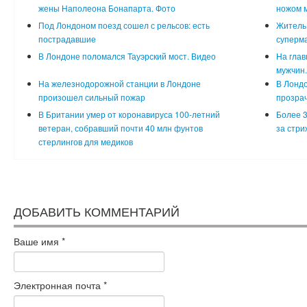
жены Наполеона Бонапарта. Фото
ножом 
Под Лондоном поезд сошел с рельсов: есть
Житель 
пострадавшие
суперм
В Лондоне поломался Тауэрский мост. Видео
На глав
мужчин.
На железнодорожной станции в Лондоне
В Лондо
произошел сильный пожар
прозрач
В Британии умер от коронавируса 100-летний
Более 
ветеран, собравший почти 40 млн фунтов
за стри
стерлингов для медиков
ДОБАВИТЬ КОММЕНТАРИЙ
Ваше имя
*
Электронная почта
*