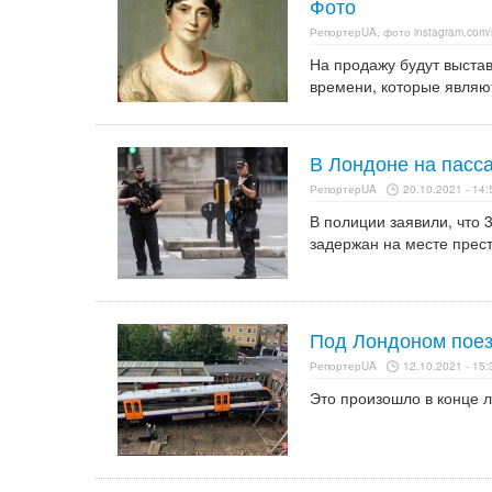
Фото
РепортерUA, фото instagram.com/
На продажу будут выста
времени, которые являю
В Лондоне на пасс
РепортерUA
20.10.2021 - 14:
В полиции заявили, что
задержан на месте прес
Под Лондоном поез
РепортерUA
12.10.2021 - 15:
Это произошло в конце л