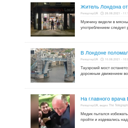
Житель Лондона от
РепортерUA
26.08.2021 - 11:
Мужчину видели в мясны
употреблением следует р
В Лондоне поломал
РепортерUA
10.08.2021 - 10:
Тауэрский мост останет
дорожным движением во 
На главного врача
РепортерUA, видео The Telegraph
Медик пытался избежать
пройти и издевались над