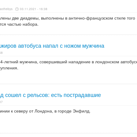
sothebys
03.11.2021 - 16:38
влены две диадемы, выполнены в антично-французском стиле того
тся частью набора.
ажиров автобуса напал с ножом мужчина
58
 34-летний мужчина, совершивший нападение в лондонском автобус
тупления.
д сошел с рельсов: есть пострадавшие
37
инии к северу от Лондона, в городе Энфилд.