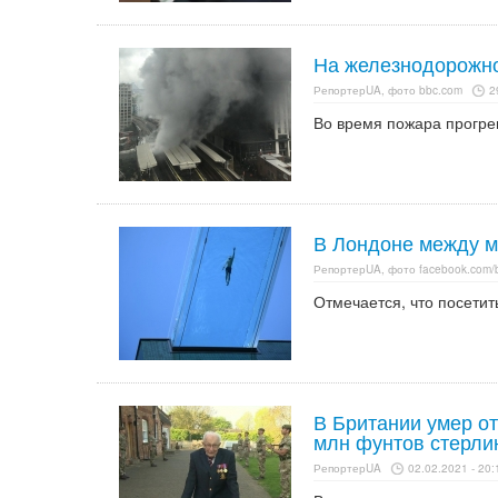
На железнодорожно
РепортерUA, фото bbc.com
2
Во время пожара прогре
В Лондоне между м
РепортерUA, фото facebook.com/b
Отмечается, что посетит
В Британии умер от
млн фунтов стерли
РепортерUA
02.02.2021 - 20: