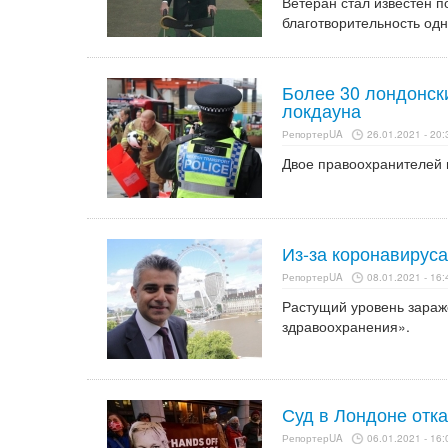
Ветеран стал известен п
благотворительность одн
Более 30 лондонск
локдауна
РепортерUA
26.01.2021 - 20:
Двое правоохранителей 
Из-за коронавирус
РепортерUA
08.01.2021 - 16:
Растущий уровень зараж
здравоохранения».
Суд в Лондоне отк
РепортерUA
06.01.2021 - 16: