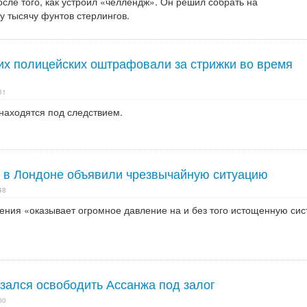
осле того, как устроил «челлендж». Он решил собрать на
у тысячу фунтов стерлингов.
их полицейских оштрафовали за стрижки во время
31
находятся под следствием.
а в Лондоне объявили чрезвычайную ситуацию
48
ения «оказывает огромное давление на и без того истощенную сис
азался освободить Ассанжа под залог
00