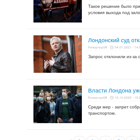
Такое решение было при
условия выхода под зало
Лондонский суд от
РепортерUA
04.01.2021 - 14:
Запрос отклонили из-за 
Власти Лондона уж
РепортерUA
15.10.2020 - 15:
Среди мер - запрет соб
транспортом.