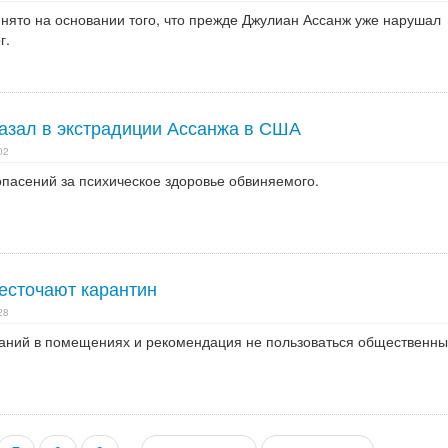
нято на основании того, что прежде Джулиан Ассанж уже нарушал
г.
казал в экстрадиции Ассанжа в США
02
опасений за психическое здоровье обвиняемого.
есточают карантин
28
раний в помещениях и рекомендация не пользоваться общественн