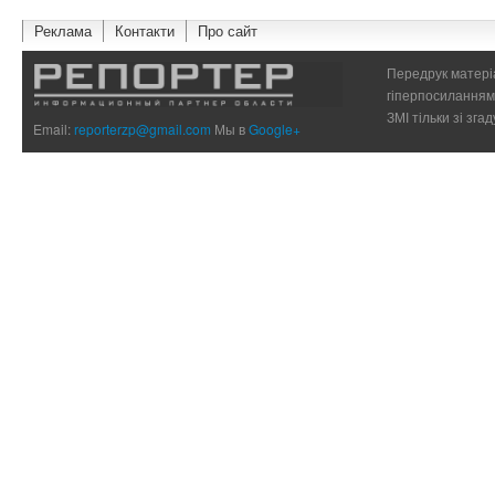
Реклама
Контакти
Про сайт
Передрук матеріа
гіперпосиланням 
ЗМІ тільки зі зг
Email:
reporterzp@gmail.com
Мы в
Google+