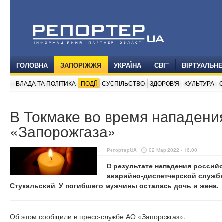
ГОЛОВНА
ЗАПОРІЖЖЯ
УКРАЇНА
СВІТ
ВІРТУАЛЬН
ВЛАДА ТА ПОЛІТИКА
ПОДІЇ
СУСПІЛЬСТВО
ЗДОРОВ'Я
КУЛЬТУРА
В Токмаке во время нападени
«Запорожгаза»
РепортерUA
02 Мар 2022 - 16:00
В результате нападения российс
аварийно-диспетчерской служб
Стукальский. У погибшего мужчины осталась дочь и жена.
Об этом сообщили в пресс-службе АО «Запорожгаз».