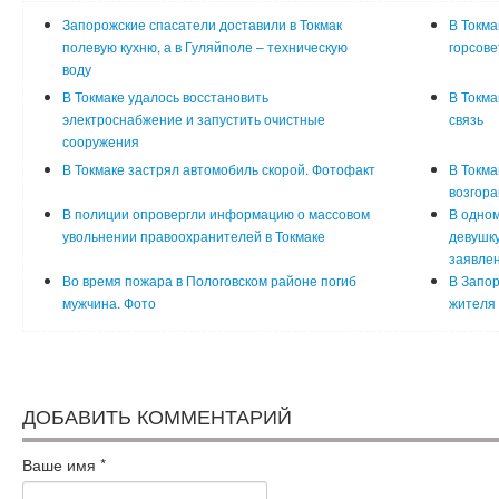
Запорожские спасатели доставили в Токмак
В Токма
полевую кухню, а в Гуляйполе – техническую
горсове
воду
В Токмаке удалось восстановить
В Токма
электроснабжение и запустить очистные
связь
сооружения
В Токмаке застрял автомобиль скорой. Фотофакт
В Токма
возгора
В полиции опровергли информацию о массовом
В одном
увольнении правоохранителей в Токмаке
девушку
заявлен
Во время пожара в Пологовском районе погиб
В Запор
мужчина. Фото
жителя 
ДОБАВИТЬ КОММЕНТАРИЙ
Ваше имя
*