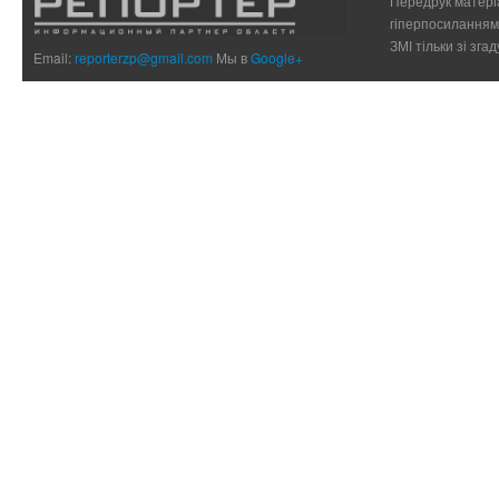
Передрук матеріа
гіперпосиланням 
ЗМІ тільки зі зг
Email:
reporterzp@gmail.com
Мы в
Google+