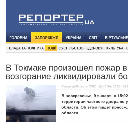
ГОЛОВНА
ЗАПОРІЖЖЯ
УКРАЇНА
СВІТ
ВІРТУАЛЬН
ВЛАДА ТА ПОЛІТИКА
ПОДІЇ
СУСПІЛЬСТВО
ЗДОРОВ'Я
КУЛЬТУРА
В Токмаке произошел пожар в
возгорание ликвидировали бо
РепортерUA, фото ГСЧС
10 Янв 2022 - 09:
В воскресенье, 9 января, в 15:0
территории частного двора по у
области. Об этом пишет пресс-
области.