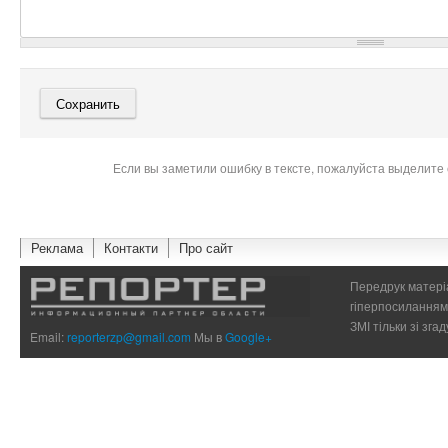
Если вы заметили ошибку в тексте, пожалуйста выделите 
Реклама
Контакти
Про сайт
Передрук матеріа
гіперпосиланням 
ЗМІ тільки зі зг
Email:
reporterzp@gmail.com
Мы в
Google+