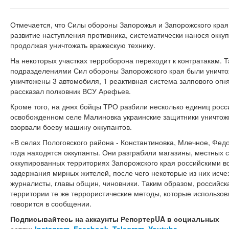
Отмечается, что Силы обороны Запорожья и Запорожского кра
развитие наступления противника, систематически нанося окк
продолжая уничтожать вражескую технику.
На некоторых участках терроборона переходит к контратакам. Т
подразделениями Сил обороны Запорожского края были уничтож
уничтожены 3 автомобиля, 1 реактивная система залпового огн
рассказал полковник ВСУ Арефьев.
Кроме того, на днях бойцы ТРО разбили несколько единиц росси
освобожденном селе Малиновка украинские защитники уничтожи
взорвали боеву машину оккупантов.
«В селах Пологовского района - Константиновка, Млечное, Федо
года находятся оккупанты. Они разграбили магазины, местных 
оккупированных территориях Запорожского края российскими 
задержания мирных жителей, после чего некоторые из них исче
журналисты, главы общин, чиновники. Таким образом, российск
территории те же террористические методы, которые использова
говорится в сообщении.
Подписывайтесь на аккаунты РепортерUA в социальных