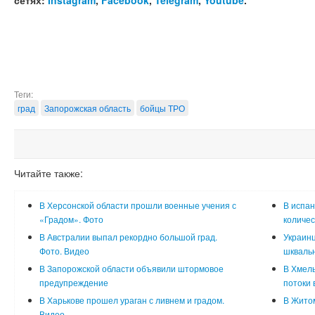
сетях:
Instagram
,
Facebook
,
Telegram
,
Youtube
.
Теги:
град
Запорожская область
бойцы ТРО
Читайте также:
В Херсонской области прошли военные учения с
В испан
«Градом». Фото
количес
В Австралии выпал рекордно большой град.
Украинц
Фото. Видео
шкваль
В Запорожской области объявили штормовое
В Хмель
предупреждение
потоки 
В Харькове прошел ураган с ливнем и градом.
В Житом
Видео