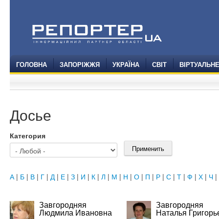
ГОЛОВНА
ЗАПОРІЖЖЯ
УКРАЇНА
СВІТ
ВІРТУАЛЬН
Досье
Категория
А
|
Б
|
В
|
Г
|
Д
|
Е
|
З
|
И
|
К
|
Л
|
М
|
Н
|
О
|
П
|
Р
|
С
|
Т
|
Ф
|
Х
|
Ч
|
Завгородняя
Завгородняя
Людмила Ивановна
Наталья Григорь