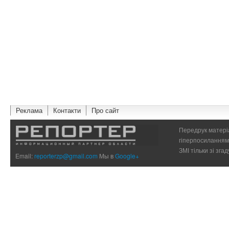
Реклама
Контакти
Про сайт
Передрук матеріа
гіперпосиланням 
ЗМІ тільки зі зг
Email:
reporterzp@gmail.com
Мы в
Google+