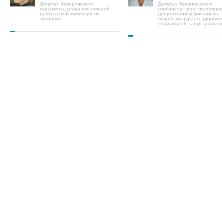
Депутат Запорожского
Депутат Запорожского
горсовета, глава постоянной
горсовета, член постоянн
депутатской комиссии по
депутатской комиссии по
экологии
вопросам охраны здоровь
социальной защиты насе