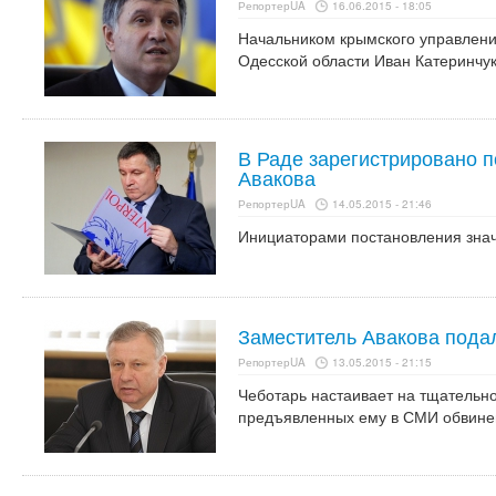
РепортерUA
16.06.2015 - 18:05
Начальником крымского управлени
Одесской области Иван Катеринчук
В Раде зарегистрировано п
Авакова
РепортерUA
14.05.2015 - 21:46
Инициаторами постановления знач
Заместитель Авакова подал
РепортерUA
13.05.2015 - 21:15
Чеботарь настаивает на тщательн
предъявленных ему в СМИ обвине