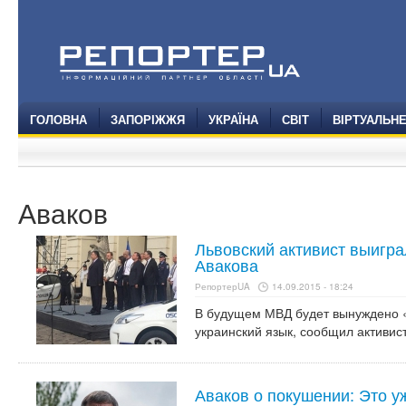
ГОЛОВНА
ЗАПОРІЖЖЯ
УКРАЇНА
СВІТ
ВІРТУАЛЬН
Аваков
Львовский активист выигра
Авакова
РепортерUA
14.09.2015 - 18:24
В будущем МВД будет вынуждено «
украинский язык, сообщил активист
Аваков о покушении: Это у