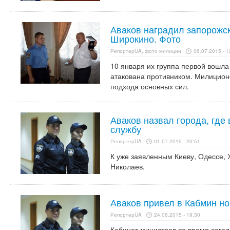
Аваков наградил запорожс
Широкино. Фото
РепортерUA, фото милиции
06.07.2015 - 1
10 января их группа первой вошла
атакована противником. Милицион
подхода основных сил.
Аваков назвал города, где
службу
РепортерUA
01.07.2015 - 20:51
К уже заявленным Киеву, Одессе, 
Николаев.
Аваков привел в Кабмин но
РепортерUA
24.06.2015 - 19:30
Кабинет министров во время сего