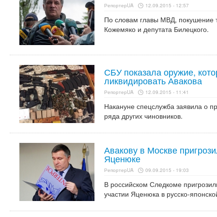
РепортерUA
12.09.2015 - 12:57
По словам главы МВД, покушение т
Кожемяко и депутата Билецкого.
СБУ показала оружие, кот
ликвидировать Авакова
РепортерUA
12.09.2015 - 11:41
Накануне спецслужба заявила о п
ряда других чиновников.
Авакову в Москве пригрози
Яценюке
РепортерUA
09.09.2015 - 19:03
В российском Следкоме пригрозили
участии Яценюка в русско-японско