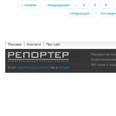
« первая
‹ предыдущая
…
4
5
6
Страницы
следующая ›
последн
Реклама
Контакти
Про сайт
Передрук матеріа
гіперпосиланням 
ЗМІ тільки зі зг
Email:
reporterzp@gmail.com
Мы в
Google+