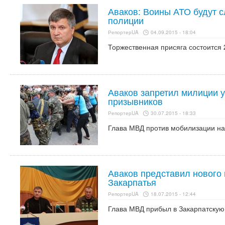
Аваков: Воины АТО будут с
полиции
РепортерUA
04.09.2015 - 18:04
Торжественная присяга состоится 
Аваков запретил милиции у
призывников
РепортерUA
30.07.2015 - 18:33
Глава МВД против мобилизации на
Аваков представил нового
Закарпатья
РепортерUA
18.07.2015 - 12:44
Глава МВД прибыл в Закарпатскую 