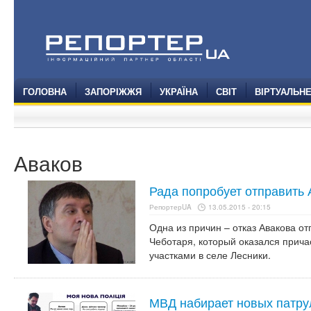
ГОЛОВНА
ЗАПОРІЖЖЯ
УКРАЇНА
СВІТ
ВІРТУАЛЬН
Аваков
Рада попробует отправить 
РепортерUA
13.05.2015 - 20:15
Одна из причин – отказ Авакова от
Чеботаря, который оказался прича
участками в селе Лесники.
МВД набирает новых патру