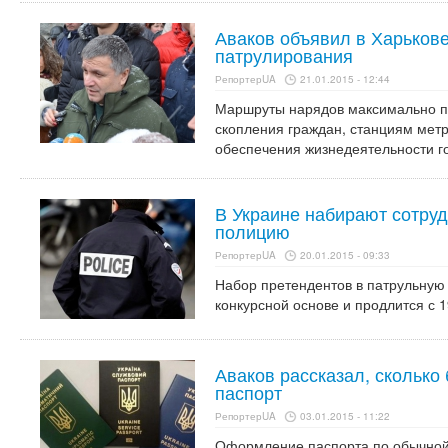
Аваков объявил в Харьков
патрулирования
РепортерUA
21.01.2015 - 12:44
Маршруты нарядов максимально п
скопления граждан, станциям мет
обеспечения жизнедеятельности г
В Украине набирают сотру
полицию
РепортерUA
20.01.2015 - 09:33
Набор претендентов в патрульную
конкурсной основе и продлится с 
Аваков рассказал, сколько
паспорт
РепортерUA
03.01.2015 - 11:22
Оформление паспорта по обычной 