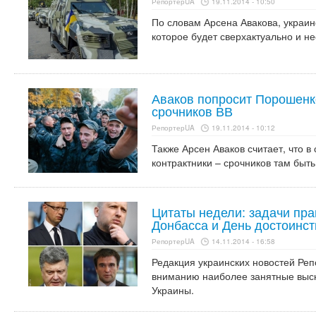
РепортерUA
19.11.2014 - 10:50
По словам Арсена Авакова, украин
которое будет сверхактуально и не
Аваков попросит Порошенк
срочников ВВ
РепортерUA
19.11.2014 - 10:12
Также Арсен Аваков считает, что в
контрактники – срочников там быть
Цитаты недели: задачи пра
Донбасса и День достоинст
РепортерUA
14.11.2014 - 16:58
Редакция украинских новостей Ре
вниманию наиболее занятные выс
Украины.