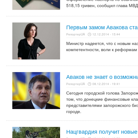
518,15 гривен, сообщил глава МВД
Первым замом Авакова ста
РепортерUA
12.12.2014 - 15:44
Министр надеется, что с новым н
компетентности, воли к реформам 
Аваков не знает о возможн
РепортерUA
08.12.2014 - 19:41
Сегодня городской голова Запоро
том, что донецкие финансовые кл
представителями запорожского биз
городе.
Нацгвардия получит новые