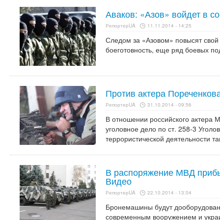
Аваков: «Азов» войдет в с
РепортерUA
11.11.2014 - 14:25
Следом за «Азовом» повысят свой 
боеготовность, еще ряд боевых по
Против актера Пореченков
РепортерUA
31.10.2014 - 09:56
В отношении российского актера 
уголовное дело по ст. 258-3 Уголо
террористической деятельности т
В распоряжение МВД приб
Видео
РепортерUA
22.10.2014 - 13:04
Бронемашины будут дооборудованы
современным вооружением и укра