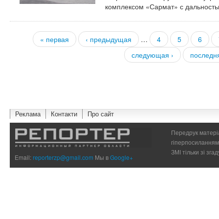
комплексом «Сармат» с дальность
« первая
‹ предыдущая
…
4
5
6
Страницы
следующая ›
последн
Реклама
Контакти
Про сайт
Передрук матеріа
гіперпосиланням 
ЗМІ тільки зі зг
Email:
reporterzp@gmail.com
Мы в
Google+