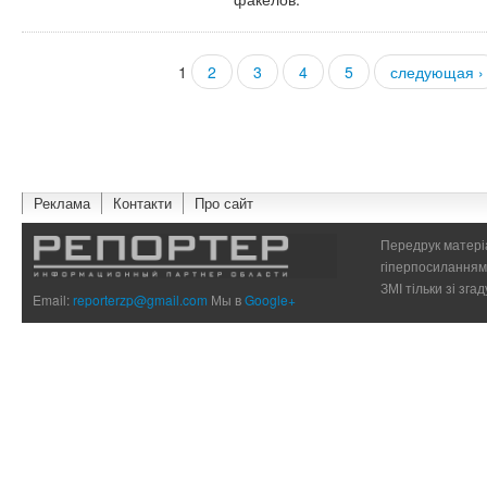
1
2
3
4
5
следующая ›
Страницы
Реклама
Контакти
Про сайт
Передрук матеріа
гіперпосиланням 
ЗМІ тільки зі зг
Email:
reporterzp@gmail.com
Мы в
Google+