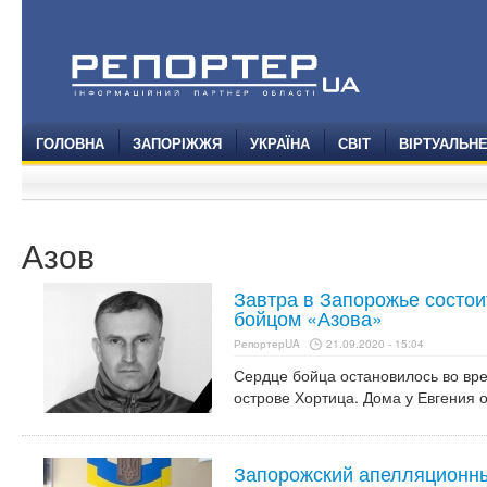
ГОЛОВНА
ЗАПОРІЖЖЯ
УКРАЇНА
СВІТ
ВІРТУАЛЬН
Азов
Завтра в Запорожье состо
бойцом «Азова»
РепортерUA
21.09.2020 - 15:04
Сердце бойца остановилось во вр
острове Хортица. Дома у Евгения о
Запорожский апелляционны