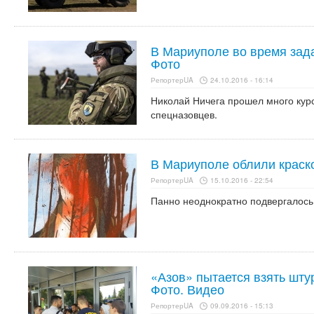
В Мариуполе во время зада
Фото
РепортерUA
24.10.2016 - 16:14
Николай Ничега прошел много курс
спецназовцев.
В Мариуполе облили краск
РепортерUA
15.10.2016 - 22:54
Панно неоднократно подвергалос
«Азов» пытается взять шту
Фото. Видео
РепортерUA
09.09.2016 - 15:13