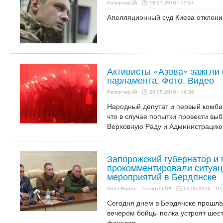
РепортерUA
19.07.2016 - 17:51
Апелляционный суд Киева отклони
Активисты «Азова» зажгли
парламента. Фото. Видео
РепортерUA
20.05.2016 - 14:58
Народный депутат и первый комба
что в случае попытки провести вы
Верховную Раду и Администрацию
Запорожский губернатор и 
прокомментировали ситуац
мероприятий в Бердянске
Инна Нарбут, РепортерUA
05.05.2016 - 16
Сегодня днем в Бердянске прошла 
вечером бойцы полка устроят шест
факелов.