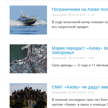
Пограничники на Азове пол
РепортерUA
02.01.2019 - 11:19
В ходе испытаний катер показал ско
его скоростной предел.
Мэрия передаст «Азову» б
Запорожья
РепортерUA
12.12.2018 - 10:20
Срок аренды — 2 года и 11 месяце
СМИ: «Азову» не дадут ам
РепортерUA
28.03.2018 - 15:19
В течение последних трех лет Конг
против «Азова» в закон о помощи 