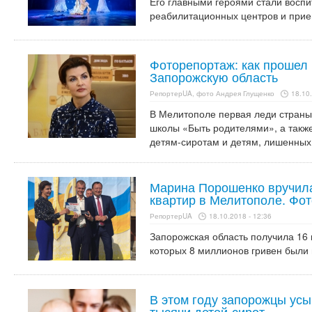
Его главными героями стали воспи
реабилитационных центров и при
Фоторепортаж: как прошел
Запорожскую область
РепортерUA, фото Андрея Глущенко
18.10.
В Мелитополе первая леди стран
школы «Быть родителями», а также
детям-сиротам и детям, лишенных
Марина Порошенко вручила
квартир в Мелитополе. Фот
РепортерUA
18.10.2018 - 12:36
Запорожская область получила 16 
которых 8 миллионов гривен были
В этом году запорожцы усы
тысячи детей-сирот