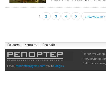
1
2
3
4
5
следующая ›
Страницы
Реклама
Контакти
Про сайт
Передрук матеріа
гіперпосиланням 
ЗМІ тільки зі зг
Email:
reporterzp@gmail.com
Мы в
Google+