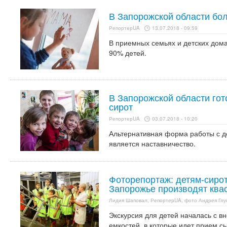
В Запорожской области бол
РепортерUA
13.07.2018 - 09:59
В приемных семьях и детских дома
90% детей.
В Запорожской области гот
сирот
РепортерUA
03.07.2018 - 10:20
Альтернативная форма работы с де
является наставничество.
Фоторепортаж: детям-сирот
Запорожье производят квас
Лидия Шаповал, РепортерUA, фото Андрея Гл
Экскурсия для детей началась с в
емкостей, в которые идет прием с