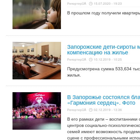
РепортерUA
15.07.2020 - 19:23
В прошлом году получили квартир
Запорожские дети-сироты 
компенсацию на жилье
РепортерUA
10.12.2019 - 10:25
Предусмотрена сумма 533,634 тыс.
жилья.
В Запорожье состоялся бл
«Гармония сердец». Фото
РепортерUA
02.12.2019 - 13:36
В его рамках дети – воспитанники
центров социально-психологическ
семей имеют возможность продемо
сцене с профессиональными испо