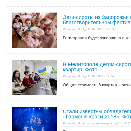
Дети-сироты из Запорожья 
благотворительном фестив
РепортерUA
16.07.2019 - 14:56
Регистрация будет завершена в кон
В Мелитополе детям-сирот
квартир. Фото
РепортерUA
15.01.2019 - 14:24
Общая стоимость 8 квартир – около
Стали известны обладател
«Гармонія краси-2018». Фо
РепортерUA, фото организаторов
10.12.20