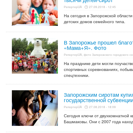
РепортерUA
27.09.2018 - 12:45
На сегодня в Запорожской области
детских домов семейного типа.
В Запорожье прошел благо
«Мама+Я». Фото
РепортерUA, фото Запорожского городского со
На празднике дети могли поучаство
спортивных соревнованиях, побыва
спецтехники.
Запорожским сиротам купил
государственной субвенции
РепортерUA
27.08.2018 - 18:09
Сегодня ключи от двухкомнатной к
Башмаковы. Они с 2007 года наход