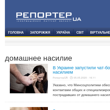
ГОЛОВНА
ЗАПОРІЖЖЯ
УКРАЇНА
СВІТ
ВІРТУАЛЬН
домашнее насилие
В Украине запустили чат-б
насилием
РепортерUA
05.05.2020 - 16:11
Указано, что Минсоцполитики обес
контактами общих и специализиро
пострадавших от домашнего насили