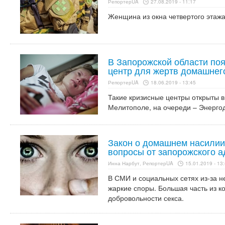
РепортерUA
27.08.2019 - 11:17
Женщина из окна четвертого этажа
В Запорожской области поя
центр для жертв домашнег
РепортерUA
18.06.2019 - 13:45
Такие кризисные центры открыты в
Мелитополе, на очереди – Энерго
Закон о домашнем насилии 
вопросы от запорожского а
Инна Нарбут, РепортерUA
15.01.2019 - 13
В СМИ и социальных сетях из-за н
жаркие споры. Большая часть из к
добровольности секса.