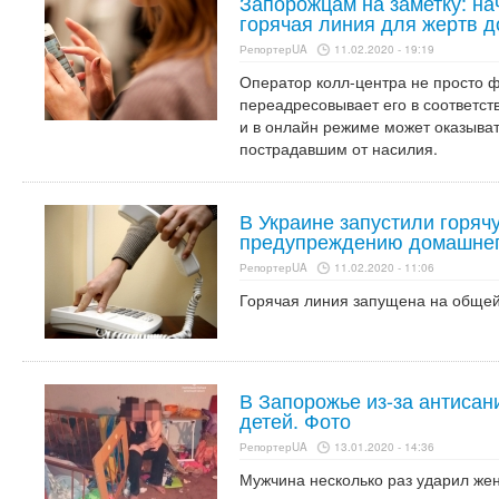
Запорожцам на заметку: на
горячая линия для жертв 
РепортерUA
11.02.2020 - 19:19
Оператор колл-центра не просто 
переадресовывает его в соответс
и в онлайн режиме может оказыва
пострадавшим от насилия.
В Украине запустили горяч
предупреждению домашнег
РепортерUA
11.02.2020 - 11:06
Горячая линия запущена на обще
В Запорожье из-за антисан
детей. Фото
РепортерUA
13.01.2020 - 14:36
Мужчина несколько раз ударил жен