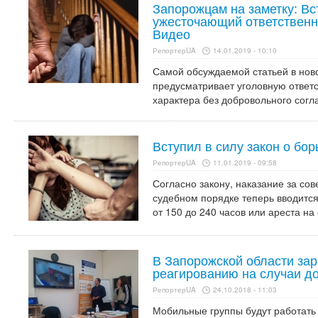
Запорожцам на заметку: Вст
ужесточающий ответственн
Видео
РепортерUA
14.01.2019 - 10:10
Самой обсуждаемой статьей в ново
предусматривает уголовную ответс
характера без добровольного согл
Вступил в силу закон о бо
РепортерUA
11.01.2019 - 09:58
Согласно закону, наказание за со
судебном порядке теперь вводится
от 150 до 240 часов или ареста на
В Запорожской области зар
реагированию на случаи д
РепортерUA
24.10.2018 - 11:03
Мобильные группы будут работать