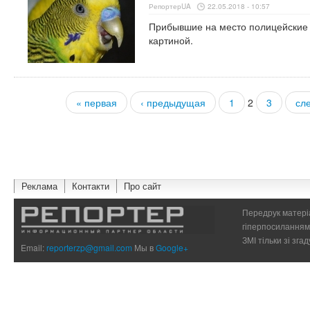
РепортерUA
22.05.2018 - 10:57
Прибывшие на место полицейские
картиной.
« первая
‹ предыдущая
1
2
3
сл
Страницы
Реклама
Контакти
Про сайт
Передрук матеріа
гіперпосиланням 
ЗМІ тільки зі зг
Email:
reporterzp@gmail.com
Мы в
Google+