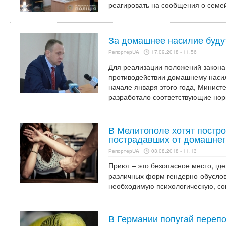
реагировать на сообщения о семе
За домашнее насилие буду
РепортерUA
17.09.2018 - 11:56
Для реализации положений закон
противодействии домашнему насил
начале января этого года, Минист
разработало соответствующие нор
В Мелитополе хотят постр
пострадавших от домашнег
РепортерUA
03.08.2018 - 11:13
Приют – это безопасное место, гд
различных форм гендерно-обуслов
необходимую психологическую, со
В Германии попугай пере