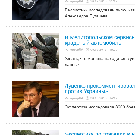
РепортерUA
26.09.2016 - 21:09
Баллистики исследовали пулю, из
Александра Пугачева.
В Мелитопольском сервис
краденый автомобиль
РепортерUA
05.09.2016 - 16:20
Узнать, что машина находится в уг
данных.
Луценко прокомментировал
против Украины»
РепортерUA
30.08.2016 - 14:09
Экспертиза исследовала 3600 боев
Экспертиза по трагедии в 