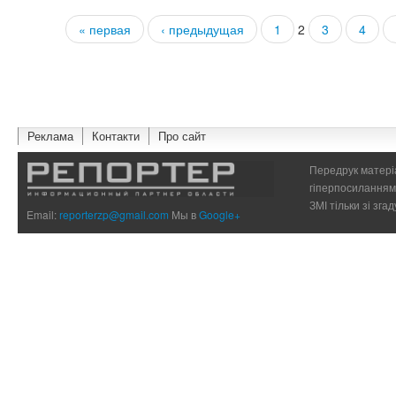
« первая
‹ предыдущая
1
2
3
4
Страницы
Реклама
Контакти
Про сайт
Передрук матеріа
гіперпосиланням 
ЗМІ тільки зі зг
Email:
reporterzp@gmail.com
Мы в
Google+