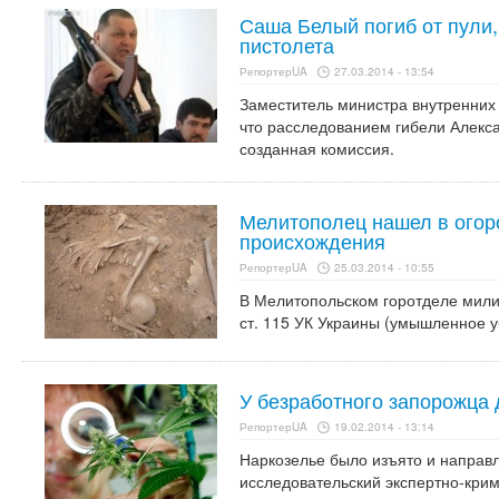
Саша Белый погиб от пули,
пистолета
РепортерUA
27.03.2014 - 13:54
Заместитель министра внутренних
что расследованием гибели Алекс
созданная комиссия.
Мелитополец нашел в огоро
происхождения
РепортерUA
25.03.2014 - 10:55
В Мелитопольском горотделе милиц
ст. 115 УК Украины (умышленное у
У безработного запорожца
РепортерUA
19.02.2014 - 13:14
Наркозелье было изъято и направл
исследовательский экспертно-крим