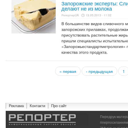
Запорожские эксперты: Сл
делают не из молока
РепортерUA
13.05.2013 - 11:02
В большинстве видов сливочного м
запорожских прилавках, продолжа
присутствовать растительные жир
пришли специалисты испытательн
«Запорожьестандартметрология» п
качества этого продукта.
« первая
‹ предыдущая
1
Страницы
Реклама
Контакти
Про сайт
Передрук матеріа
гіперпосиланням 
ЗМІ тільки зі зг