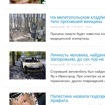
На мелитопольском кладб
тело пропавшей женщины
РепортерUA
17.02.2014 - 13:04
Причина смерти будет известна по
медицинской эскпертизы.
Личность человека, найден
Запорожьем, до сих пор не
РепортерUA
15.02.2014 - 10:29
Сгоревший автомобиль был найден
Яр и Ивангород. При осмотре на м
термических, других повреждений
Палестина назвала подозр
Арафата