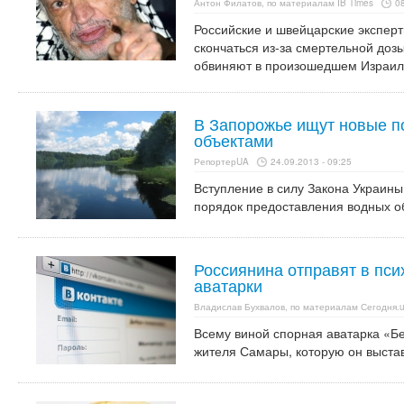
Антон Филатов, по материалам IB Times
08
Российские и швейцарские эксперт
скончаться из-за смертельной доз
обвиняют в произошедшем Израил
В Запорожье ищут новые п
объектами
РепортерUA
24.09.2013 - 09:25
Вступление в силу Закона Украины
порядок предоставления водных об
Россиянина отправят в пси
аватарки
Владислав Бухвалов, по материалам Сегодня.
Всему виной спорная аватарка «Бер
жителя Самары, которую он выстав