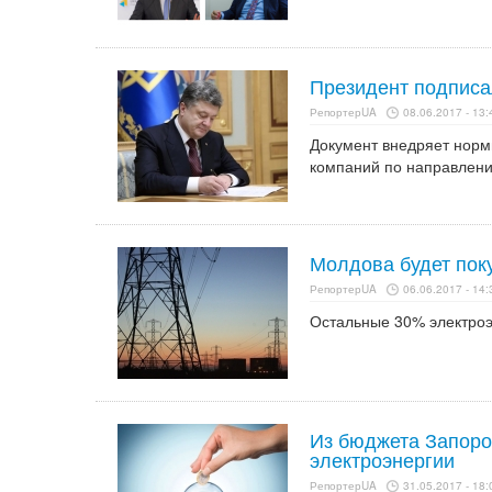
Президент подписа
РепортерUA
08.06.2017 - 13:
Документ внедряет нормы
компаний по направлени
Молдова будет пок
РепортерUA
06.06.2017 - 14:
Остальные 30% электроэ
Из бюджета Запоро
электроэнергии
РепортерUA
31.05.2017 - 18: