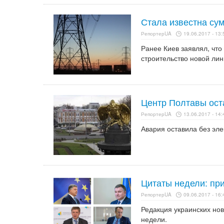
Стала известна су
РепортерUA
19.06.2017 - 13:
Ранее Киев заявлял, чт
строительство новой лин
Центр Полтавы оста
РепортерUA
13.06.2017 - 14:
Авария оставила без эл
Цитаты недели: пр
РепортерUA
09.06.2017 - 16:
Редакция украинских но
недели.