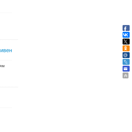
ривен
тям