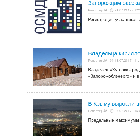
Запорожцам расска
РепортерUA
24.07.2017 - 12:
Регистрация участников 
Владельца кирилло
РепортерUA
18.07.2017 - 11:
Владелец «Хуторка» рад
«Запорожоблэнерго» и в 
В Крыму выросли ц
РепортерUA
03.07.2017 - 15:
Предельные максимумы в