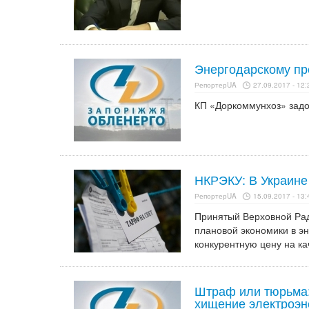
Энергодарскому пр
РепортерUA
27.09.2017 - 12:
КП «Доркоммунхоз» задо
НКРЭКУ: В Украине
РепортерUA
15.09.2017 - 13:
Принятый Верховной Рад
плановой экономики в эн
конкурентную цену на ка
Штраф или тюрьма:
хищение электроэн