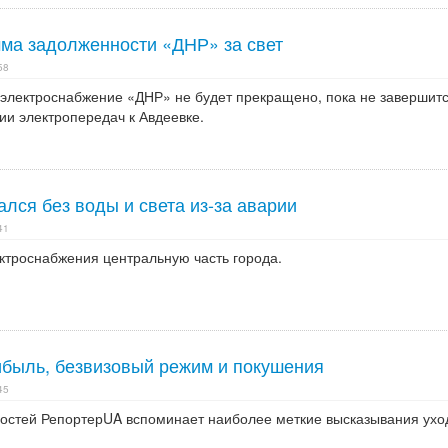
мма задолженности «ДНР» за свет
58
о электроснабжение «ДНР» не будет прекращено, пока не завершит
ии электропередач к Авдеевке.
лся без воды и света из-за аварии
41
ектроснабжения центральную часть города.
ибыль, безвизовый режим и покушения
45
востей РепортерUA вспоминает наиболее меткие высказывания ух