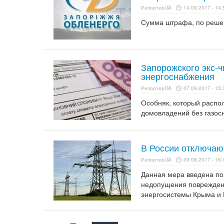
РепортерUA
14.09.2017 - 14:
Сумма штрафа, по решен
Запорожского экс-
энергоснабжения
РепортерUA
07.09.2017 - 15:
Особняк, который распол
домовладений без газос
В России отключаю
РепортерUA
09.08.2017 - 16:
Данная мера введена по
недопущения поврежден
энергосистемы Крыма и 