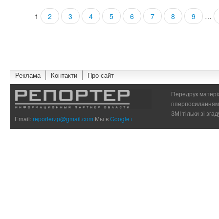
1
2
3
4
5
6
7
8
9
…
Страницы
Реклама
Контакти
Про сайт
Передрук матеріа
гіперпосиланням 
ЗМІ тільки зі зг
Email:
reporterzp@gmail.com
Мы в
Google+