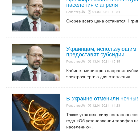
населения с апреля
РепортерUA
04.03.2021 - 12:34
Скорее всего цена останется 1 гри
Украинцам, использующим 
предоставят субсидии
РепортерUA
13.01.2021 - 15:35
Кабинет министров направит субс
электроэнергию для отопления.
В Украине отменили ночны
РепортерUA
12.01.2021 - 14:23
Также утратило силу постановлен
года «Об установлении тарифов н
населению».