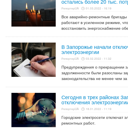
остались более 20 тыс. по
РепортерUA
01.03.2022 - 16:19
Все аварийно-ремонтные бригады
работают в усиленном режиме, чт
восстановить энергоснабжение об
В Запорожье начали отклю
электроэнергии
РепортерUA
03.02.2022 - 11:32
Предупреждения о прекращении э
задолженности были разосланы за
законодательства не менее чем за 
Сегодня в трех районах З
отключения электроэнергии
РепортерUA
18.01.2022 - 11:19
Городские электросети отключат 
ремонтных работ.