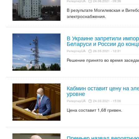
РепортерUA
24.06.2021 - 09:36
В результате Могилевская и Витебс
электроснабжения.
В Украине запретили импор
Беларуси и России до конц
РепортерUA
26.05.2021 - 12:31
Решение принято во время заседа
Кабмин оставит цену на эл
уровне
РепортерUA
24.03.2021 - 15:06
Цена составит 1,68 гривен.
Премьер назвал вероятную