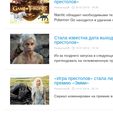
престолов»
РепортерUA
20.07.2016 - 18:36
Niantic обладает необходимыми те
Pokemon Go находится в удачном 
Стала известна дата выход
престолов»
РепортерUA
19.07.2016 - 10:19
Из-за позднего запуска в следующ
претендовать на телевизионную 
«Игра престолов» стала л
премию «Эмми»
РепортерUA
14.07.2016 - 22:10
Сериал номинирован на премию в 