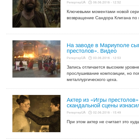
РепортерUA
06.06.2016 - 12:52
Ключевыми моментами новой серии
возвращение Сандора Клигана по 
На заводе в Мариуполе сы
престолов». Видео
РепортерUA
03.06.2016 - 12:53
Запись отличается высоким уровн
прослушивание композиции, но п
металлургического цеха.
Актер из «Игры престолов»
скандальной сцены изнаси
РепортерUA
02.06.2016 - 15:49
При этом актер не считает это худ