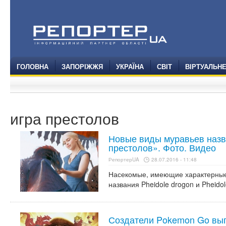
ГОЛОВНА
ЗАПОРІЖЖЯ
УКРАЇНА
СВІТ
ВІРТУАЛЬН
игра престолов
Новые виды муравьев назв
престолов». Фото. Видео
РепортерUA
28.07.2016 - 11:48
Насекомые, имеющие характерные
названия Pheidole drogon и Pheidole
Создатели Pokemon Go вып