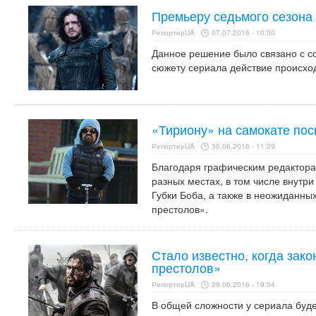
Премьеру седьмого сезона
РепортерUA
07.07.2016 - 10:50
Данное решение было связано с со
сюжету сериала действие происхо
«Тириону» на самокате по
РепортерUA
30.06.2016 - 11:29
Благодаря графическим редактора
разных местах, в том числе внутр
Губки Боба, а также в неожиданны
престолов».
Стало известно, когда зак
престолов»
РепортерUA
29.06.2016 - 19:04
В общей сложности у сериала буде