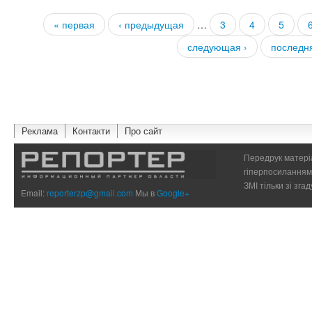
« первая
‹ предыдущая
…
3
4
5
Страницы
следующая ›
последн
Реклама
Контакти
Про сайт
Передрук матеріа
гіперпосиланням 
ЗМІ тільки зі зг
Email:
reporterzp@gmail.com
Мы в
Google+