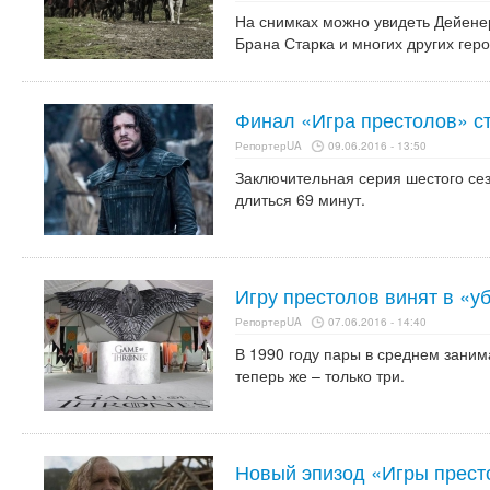
На снимках можно увидеть Дейене
Брана Старка и многих других гер
Финал «Игра престолов» с
РепортерUA
09.06.2016 - 13:50
Заключительная серия шестого сез
длиться 69 минут.
Игру престолов винят в «уб
РепортерUA
07.06.2016 - 14:40
В 1990 году пары в среднем заним
теперь же – только три.
Новый эпизод «Игры прест