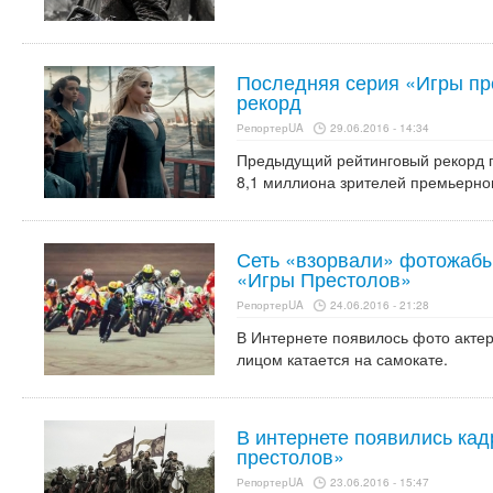
Последняя серия «Игры пр
рекорд
РепортерUA
29.06.2016 - 14:34
Предыдущий рейтинговый рекорд п
8,1 миллиона зрителей премьерног
Сеть «взорвали» фотожабы 
«Игры Престолов»
РепортерUA
24.06.2016 - 21:28
В Интернете появилось фото актер
лицом катается на самокате.
В интернете появились ка
престолов»
РепортерUA
23.06.2016 - 15:47