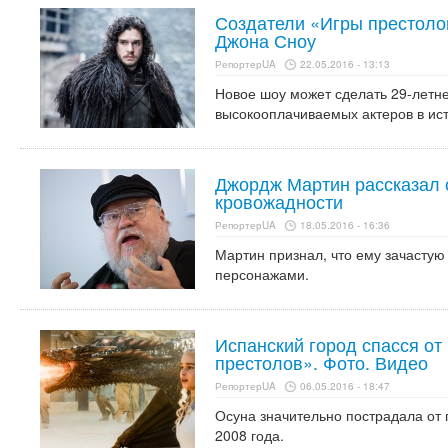
Создатели «Игры престоло
Джона Сноу
РепортерUA
22.05.2016 - 13:13
Новое шоу может сделать 29-летн
высокооплачиваемых актеров в ис
Джордж Мартин рассказал 
кровожадности
РепортерUA
18.05.2016 - 16:36
Мартин признал, что ему зачастую
персонажами.
Испанский город спасся от
престолов». Фото. Видео
РепортерUA
06.05.2016 - 18:47
Осуна значительно пострадала от 
2008 года.