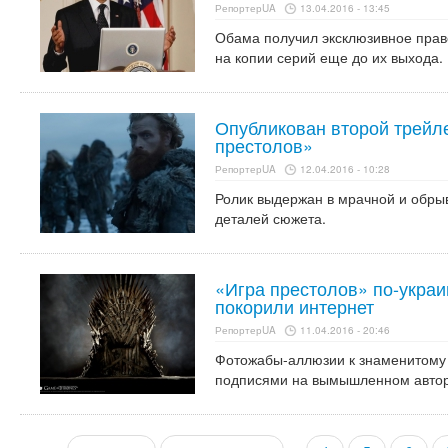
РепортерUA
13.04.2016 - 13:45
Обама получил эксклюзивное прав
на копии серий еще до их выхода.
Опубликован второй трейл
престолов»
РепортерUA
12.04.2016 - 10:28
Ролик выдержан в мрачной и обрыв
деталей сюжета.
«Игра престолов» по-украи
покорили интернет
РепортерUA
11.04.2016 - 20:46
Фотожабы-аллюзии к знаменитому
подписями на вымышленном авторо