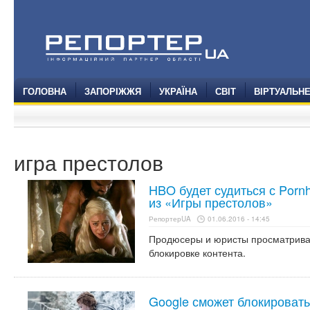
ГОЛОВНА
ЗАПОРІЖЖЯ
УКРАЇНА
СВІТ
ВІРТУАЛЬН
игра престолов
HBO будет судиться с Porn
из «Игры престолов»
РепортерUA
01.06.2016 - 14:45
Продюсеры и юристы просматрива
блокировке контента.
Google сможет блокироват