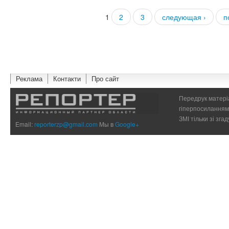
1
2
3
следующая ›
п
Страницы
Реклама
Контакти
Про сайт
Передрук матеріа
гіперпосиланням 
ЗМІ тільки зі зг
Email:
reporterzp@gmail.com
Мы в
Google+