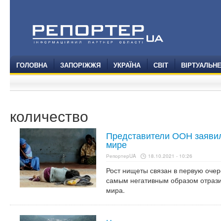
ГОЛОВНА
ЗАПОРІЖЖЯ
УКРАЇНА
СВІТ
ВІРТУАЛЬН
количество
Представители ООН заявил
мире
РепортерUA
18.10.2021 - 10:26
Рост нищеты связан в первую очер
самым негативным образом отрази
мира.