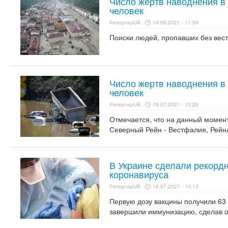
Число жертв наводнения в 
человек
РепортерUA
14.08.2021 - 11:59
Поиски людей, пропавших без вес
Число жертв наводнения в
человек
РепортерUA
19.07.2021 - 15:20
Отмечается, что на данный момен
Северный Рейн - Вестфалия, Рейн
В Украине сделали рекордн
коронавируса
РепортерUA
16.07.2021 - 10:13
Первую дозу вакцины получили 63 
завершили иммунизацию, сделав о