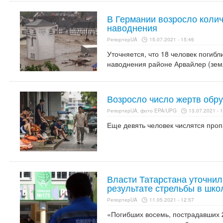
В Германии возросло колич
наводнения
РепортерUA
15.07.2021 - 15:46
Уточняется, что 18 человек погиб
наводнения районе Арвайлер (зем
Возросло число жертв обру
РепортерUA, фото EPA/UPG
13.07.2021 - 
Еще девять человек числятся проп
Власти Татарстана уточнил
результате стрельбы в шко
РепортерUA
11.05.2021 - 12:57
«Погибших восемь, пострадавших 2