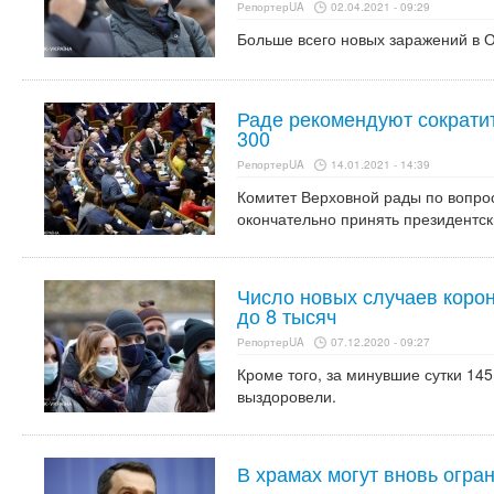
РепортерUA
02.04.2021 - 09:29
Больше всего новых заражений в О
Раде рекомендуют сократи
300
РепортерUA
14.01.2021 - 14:39
Комитет Верховной рады по вопро
окончательно принять президентс
Число новых случаев корон
до 8 тысяч
РепортерUA
07.12.2020 - 09:27
Кроме того, за минувшие сутки 145
выздоровели.
В храмах могут вновь огра