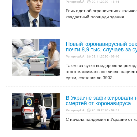
РепортерUA
20.11.2020 - 16:44
Речь идет об ограничениях количе
квадратный площади здания.
Новый коронавирусный рек
почти 8,9 тыс. случаев за с
РепортерUA
03.11.2020 - 09:46
Также за сутки выздоровели рекорд
этого максимальное число пациен
сутки, составляло 3902.
В Украине зафиксировали 
смертей от коронавируса
РепортерUA
20.10.2020 - 09:31
С начала пандемии в Украине от к