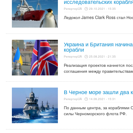
исследовательских корабл
РепортерUA
29.10.2021 - 15:35
Ледокол James Clark Ross стал Н
Украина и Британия начина
корабли
РепортерUA
25.08.2021 - 21:35
Реализация проектов начнется по
соглашения между правительствам
В Черное море зашли два 
РепортерUA
14.06.2021 - 15:31
По данным центра, за кораблями 
силы Черноморского флота РФ.