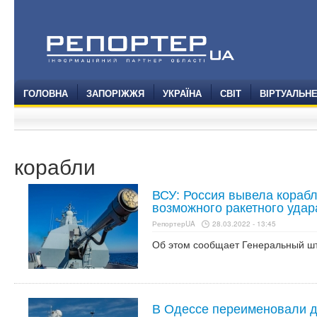
ГОЛОВНА
ЗАПОРІЖЖЯ
УКРАЇНА
СВІТ
ВІРТУАЛЬН
корабли
ВСУ: Россия вывела корабл
возможного ракетного удар
РепортерUA
28.03.2022 - 13:45
Об этом сообщает Генеральный ш
В Одессе переименовали д