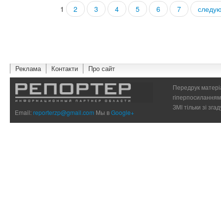
1
2
3
4
5
6
7
следую
Страницы
Реклама
Контакти
Про сайт
Передрук матеріа
гіперпосиланням 
ЗМІ тільки зі зг
Email:
reporterzp@gmail.com
Мы в
Google+