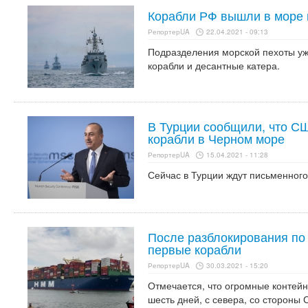
Корабли РФ вышли в море 
РепортерUA
22.04.2021 - 09:13
Подразделения морской пехоты у
корабли и десантные катера.
В Турции сообщили, что С
корабли в Черном море
РепортерUA
15.04.2021 - 11:28
Сейчас в Турции ждут письменног
После разблокирования по
первые корабли
РепортерUA
30.03.2021 - 15:20
Отмечается, что огромные контей
шесть дней, с севера, со стороны 