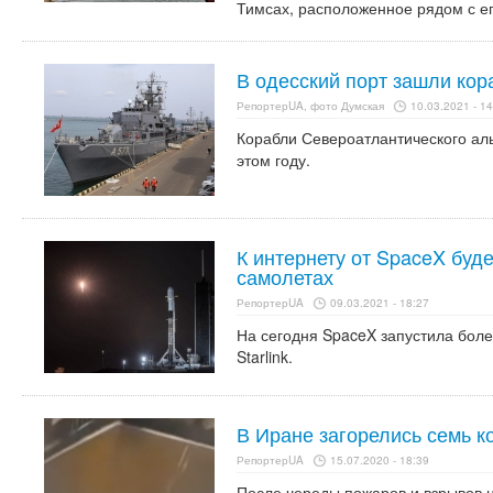
Тимсах, расположенное рядом с е
В одесский порт зашли ко
РепортерUA, фото Думская
10.03.2021 - 14
Корабли Североатлантического ал
этом году.
К интернету от SpaceX буде
самолетах
РепортерUA
09.03.2021 - 18:27
На сегодня SpaceX запустила боле
Starlink.
В Иране загорелись семь к
РепортерUA
15.07.2020 - 18:39
После череды пожаров и взрывов