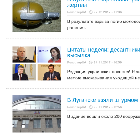
жертвы
РепортерUA
27.12.2017 - 11:36
В результате взрыва погиб молодо
ранения.
Цитаты недели: десантники
высылка
РепортерUA
24.11.2017 - 16:59
Редакция украинских новостей Ре
меткие высказывания уходящей не
В Луганске взяли штурмом
РепортерUA
22.11.2017 - 12:56
В здание вошли около 200 вооруж