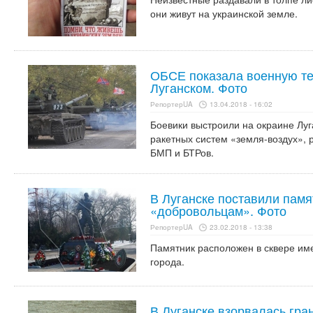
они живут на украинской земле.
ОБСЕ показала военную те
Луганском. Фото
РепортерUA
13.04.2018 - 16:02
Боевики выстроили на окраине Луг
ракетных систем «земля-воздух», 
БМП и БТРов.
В Луганске поставили памя
«добровольцам». Фото
РепортерUA
23.02.2018 - 13:38
Памятник расположен в сквере им
города.
В Луганске взорвалась гра