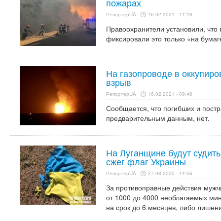
пожарах
РепортерUA
16.02.2021 - 11:28
Правоохранители установили, что 
фиксировали это только «на бумаг
На газопроводе в оккупир
взрыв
РепортерUA
16.02.2021 - 09:46
Сообщается, что погибших и постр
предварительным данным, нет.
На Луганщине будут судить
сжег флаг Украины
РепортерUA
27.08.2020 - 14:56
За противоправные действия мужч
от 1000 до 4000 необлагаемых ми
на срок до 6 месяцев, либо лишени