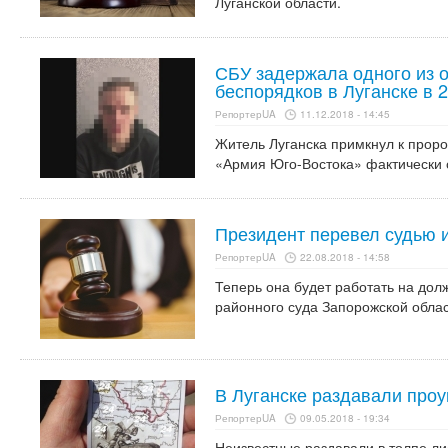
Луганской области.
СБУ задержала одного из 
беспорядков в Луганске в 
РепортерUA
11.12.2018 - 14:45
Житель Луганска примкнул к прор
«Армия Юго-Востока» фактически 
Президент перевел судью и
РепортерUA
22.08.2018 - 14:58
Теперь она будет работать на дол
районного суда Запорожской облас
В Луганске раздавали проу
РепортерUA
09.05.2018 - 19:34
Неизвестные раздавали в толпе л