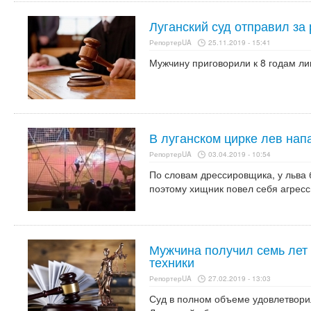
Луганский суд отправил за
РепортерUA
25.11.2019 - 15:41
Мужчину приговорили к 8 годам л
В луганском цирке лев нап
РепортерUA
03.04.2019 - 10:54
По словам дрессировщика, у льва 
поэтому хищник повел себя агресс
Мужчина получил семь лет
техники
РепортерUA
27.02.2019 - 13:03
Суд в полном объеме удовлетвори