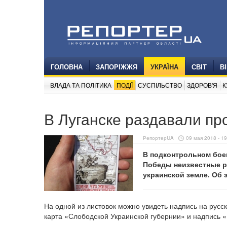
ГОЛОВНА
ЗАПОРІЖЖЯ
УКРАЇНА
СВІТ
В
ВЛАДА ТА ПОЛІТИКА
ПОДІЇ
СУСПІЛЬСТВО
ЗДОРОВ'Я
К
В Луганске раздавали пр
РепортерUA
09 мая 2018 - 19
В подконтрольном бое
Победы неизвестные р
украинской земле. Об
На одной из листовок можно увидеть надпись на рус
карта «Слободской Украинской губернии» и надпись «