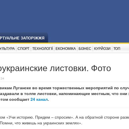
ІРТУАЛЬНЕ ЗАПОРІЖЖЯ
УЛЬТУРА
СПОРТ
ТЕХНОЛОГІЇ
ЕКОНОМІКА
БІЗНЕС
КУРЙОЗИ
ТОП
оукраинские листовки. Фото
:34
викам Луганске во время торжественных мероприятий по слу
аздавали в толпе листовки, напоминающие местным, что они 
 этом сообщает
24 канал
.
ском «Учи историю. Придем – спросим». А на обратной стороне ра
Помни, что живешь на украинских землях».