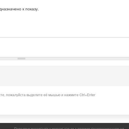
назначено к показу.
сте, пожалуйста выделите её мышью и нажмите Ctrl+Enter
Передрук матеріалів у мережі тільки з прямим гіперпосиланням на