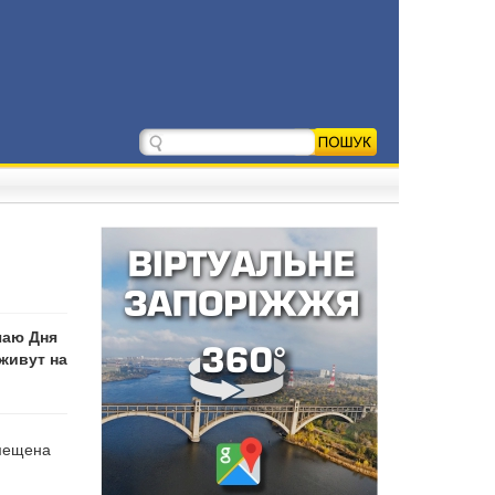
чаю Дня
живут на
змещена