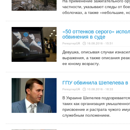
На применение зажигательного ор
частности, указывают следы от бое
оболочках, а также «небольшие, н
«50 оттенков серого» испо
обвинения в суде
РепортерUA
16.08.2016 - 15:51
Девушка, описывая случаи изнаси
выражения, а также описания реак
ее юному возрасту.
ГПУ обвинила Шепелева в 
РепортерUA
10.08.2016 - 18:33
В Украине Шепелев подозревается
таких как организация умышленног
присвоение и растрата чужого им
служебным положением.