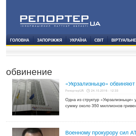
ГОЛОВНА
ЗАПОРІЖЖЯ
УКРАЇНА
СВІТ
ВІРТУАЛЬН
обвинение
«Укрзализныцю» обвиняют 
РепортерUA
24.10.2016 - 12:33
Одна из структур «Укрзализныци» 
сумму около 350 миллионов гривен
Военному прокурору сил А