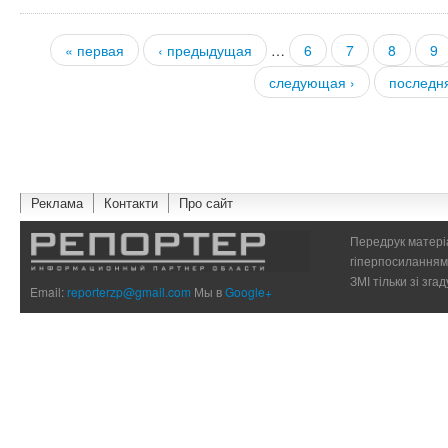
« первая
‹ предыдущая
…
6
7
8
9
Страницы
следующая ›
последн
Реклама
Контакти
Про сайт
Передрук матеріа
гіперпосиланням 
ЗМІ тільки зі зг
Email:
reporterzp@gmail.com
Мы в
Google+