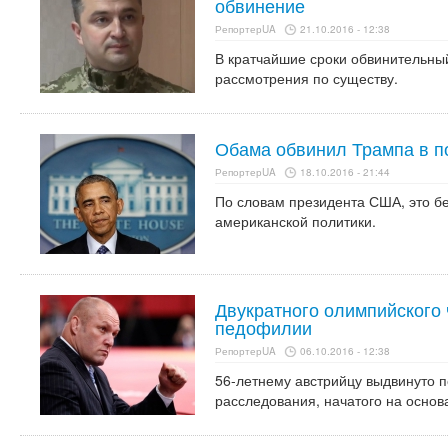
обвинение
РепортерUA
21.10.2016 - 12:38
В кратчайшие сроки обвинительный
рассмотрения по существу.
Обама обвинил Трампа в п
РепортерUA
18.10.2016 - 21:44
По словам президента США, это б
американской политики.
Двукратного олимпийского
педофилии
РепортерUA
06.10.2016 - 12:38
56-летнему австрийцу выдвинуто п
расследования, начатого на основ