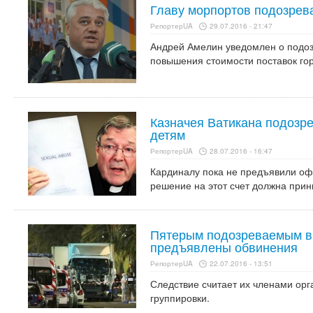
Главу морпортов подозрева
РепортерUA
29.07.2016 - 21:47
Андрей Амелин уведомлен о подозр
повышения стоимости поставок го
Казначея Ватикана подозре
детям
РепортерUA
28.07.2016 - 16:47
Кардиналу пока не предъявили оф
решение на этот счет должна прин
Пятерым подозреваемым в 
предъявлены обвинения
РепортерUA
22.07.2016 - 13:51
Следствие считает их членами ор
группировки.