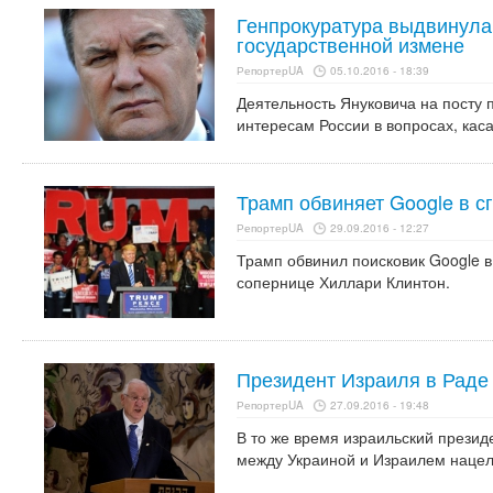
Генпрокуратура выдвинула
государственной измене
РепортерUA
05.10.2016 - 18:39
Деятельность Януковича на посту
интересам России в вопросах, кас
Трамп обвиняет Google в с
РепортерUA
29.09.2016 - 12:27
Трамп обвинил поисковик Google в
сопернице Хиллари Клинтон.
Президент Израиля в Раде
РепортерUA
27.09.2016 - 19:48
В то же время израильский презид
между Украиной и Израилем нацел