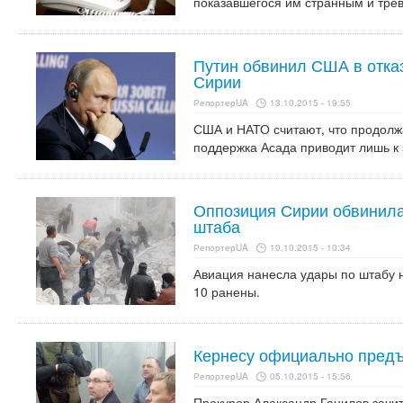
показавшегося им странным и тре
Путин обвинил США в отка
Сирии
РепортерUA
13.10.2015 - 19:55
США и НАТО считают, что продол
поддержка Асада приводит лишь к 
Оппозиция Сирии обвинила
штаба
РепортерUA
10.10.2015 - 10:34
Авиация нанесла удары по штабу н
10 ранены.
Кернесу официально пред
РепортерUA
05.10.2015 - 15:56
Прокурор Александр Ганилов зачи