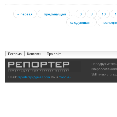
« первая
‹ предыдущая
…
8
9
10
1
Страницы
следующая ›
последн
Реклама
Контакти
Про сайт
Передрук матеріа
гіперпосиланням 
ЗМІ тільки зі зг
Email:
reporterzp@gmail.com
Мы в
Google+