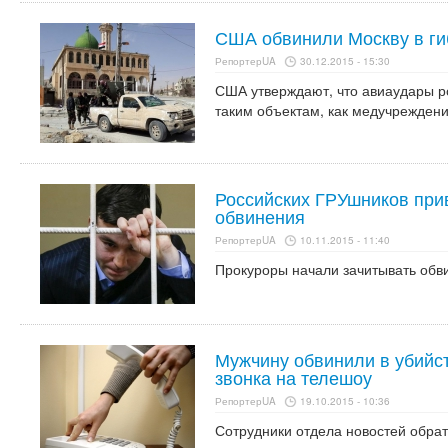
США обвинили Москву в ги
РепортерUA
30.12.2015 - 15:30
США утверждают, что авиаудары р
таким объектам, как медучреждени
Российских ГРУшников при
обвинения
РепортерUA
10.11.2015 - 11:40
Прокуроры начали зачитывать обв
Мужчину обвинили в убийст
звонка на телешоу
РепортерUA
19.10.2015 - 10:36
Сотрудники отдела новостей обрат