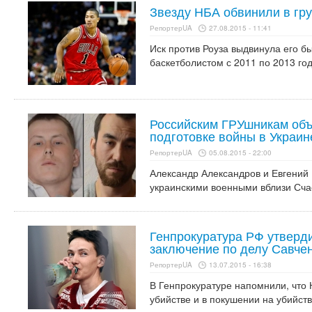
Звезду НБА обвинили в гр
РепортерUA
27.08.2015 - 11:41
Иск против Роуза выдвинула его б
баскетболистом с 2011 по 2013 год
Российским ГРУшникам объ
подготовке войны в Украин
РепортерUA
05.08.2015 - 22:00
Александр Александров и Евгени
украинскими военными вблизи Счас
Генпрокуратура РФ утверд
заключение по делу Савче
РепортерUA
13.07.2015 - 16:38
В Генпрокуратуре напомнили, что 
убийстве и в покушении на убийств