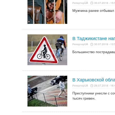
РепортерUA
30.07.2018 - 15:
Мужчина ранее отбывал 
В Таджикистане нап
РепортерUA
30.07.2018 - 13:
Большинство пострадавш
В Харьковской обл
РепортерUA
26.07.2018 - 16:
Преступники унесли с с
тысяч гривен.