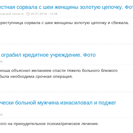
естная сорвала с шеи женщины золотую цепочку. Фо
рожской области
20.07.2018 - 12:28
преступница сорвала с шеи женщины золотую цепочку и сбежала.
 ограбил кредитное учреждение. Фото
59
юноша объяснил желанием спасти тяжело больного близкого
 была необходима срочная операция.
чески больной мужчина изнасиловал и поджег
29
ого на принудительное психиатрическое лечение.