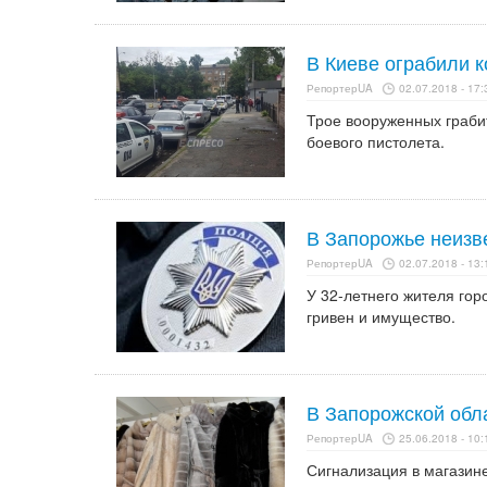
В Киеве ограбили к
РепортерUA
02.07.2018 - 17:
Трое вооруженных граби
боевого пистолета.
В Запорожье неизв
РепортерUA
02.07.2018 - 13:
У 32-летнего жителя гор
гривен и имущество.
В Запорожской обла
РепортерUA
25.06.2018 - 10:
Сигнализация в магазине