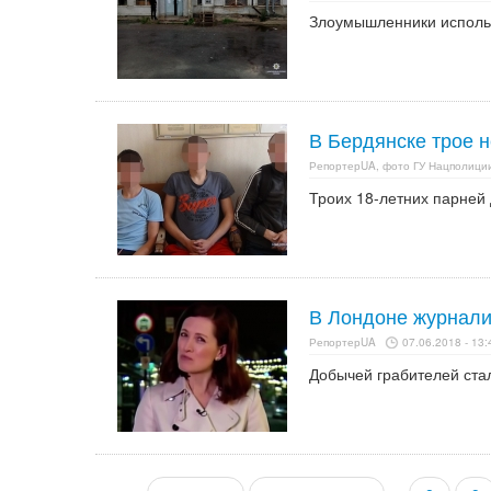
Злоумышленники использ
В Бердянске трое н
РепортерUA, фото ГУ Нацполиции
Троих 18-летних парней 
В Лондоне журнали
РепортерUA
07.06.2018 - 13:
Добычей грабителей ста