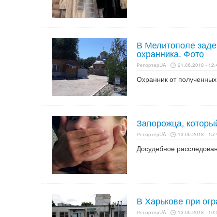
В Мелитополе заде
охранника. Фото
РепортерUA
21.06.2018 - 12:
Охранник от полученных
Запорожца, который
РепортерUA
13.06.2018 - 15:
Досудебное расследован
В Харькове при ог
РепортерUA
13.06.2018 - 10: