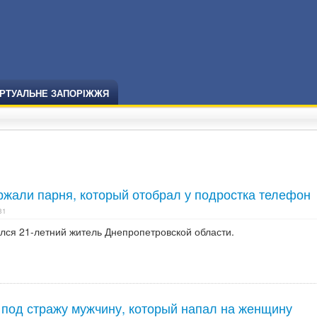
ІРТУАЛЬНЕ ЗАПОРІЖЖЯ
ржали парня, который отобрал у подростка телефон
31
ся 21-летний житель Днепропетровской области.
 под стражу мужчину, который напал на женщину