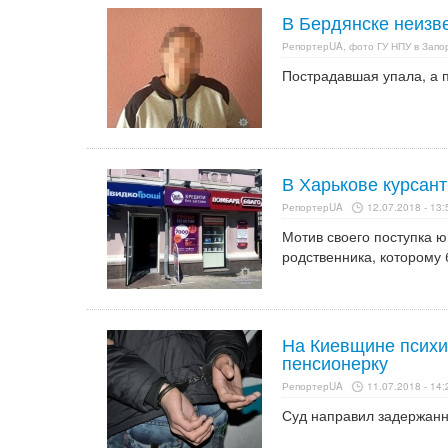
В Бердянске неизв
РепортерUA, фото ГУ НПУ в Запо
Пострадавшая упала, а 
В Харькове курсант
РепортерUA
12.07.2018 - 13:
Мотив своего поступка 
родственника, которому
На Киевщине психи
пенсионерку
РепортерUA
11.07.2018 - 14:
Суд направил задержанн