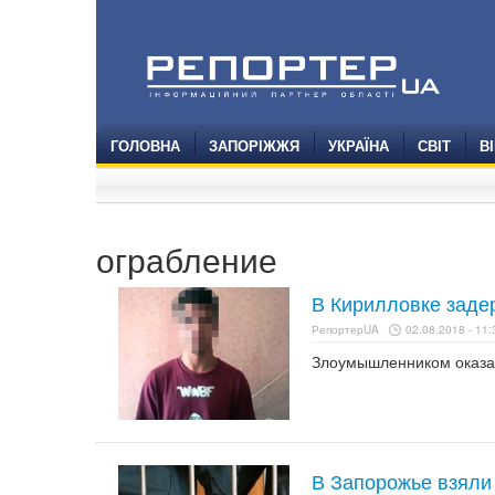
ГОЛОВНА
ЗАПОРІЖЖЯ
УКРАЇНА
СВІТ
В
ограбление
В Кирилловке заде
РепортерUA
02.08.2018 - 11:
Злоумышленником оказал
В Запорожье взяли