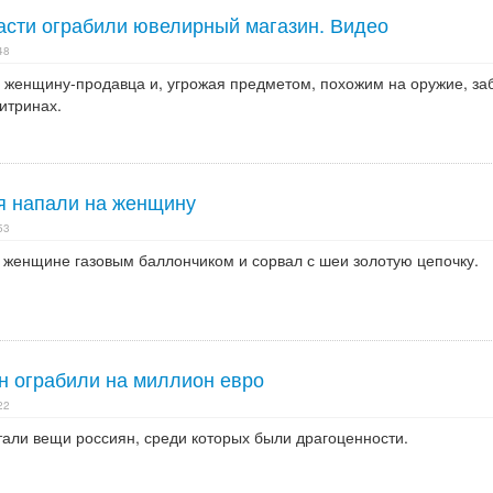
асти ограбили ювелирный магазин. Видео
48
женщину-продавца и, угрожая предметом, похожим на оружие, за
итринах.
я напали на женщину
53
 женщине газовым баллончиком и сорвал с шеи золотую цепочку.
н ограбили на миллион евро
22
тали вещи россиян, среди которых были драгоценности.