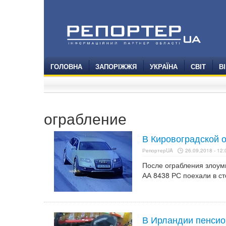
ГОЛОВНА
ЗАПОРІЖЖЯ
УКРАЇНА
СВІТ
В
ограбление
В Кировоградской о
РепортерUA
26.09.2018 - 12:
После ограбления злоум
АА 8438 РС поехали в с
В Ирландии пенсио