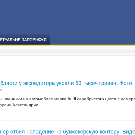
ІРТУАЛЬНЕ ЗАПОРІЖЖЯ
бласти у экспедитора украли 50 тысяч гривен. Фото
02
ышленники на автомобиле марки Audi серебристого цвета с номер
торону Александрии.
нер отбил нападение на букмекерскую контору. Вид