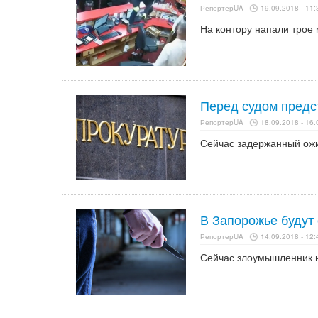
РепортерUA
19.09.2018 - 11:
На контору напали трое 
Перед судом предс
РепортерUA
18.09.2018 - 16:
Сейчас задержанный ожи
В Запорожье будут
РепортерUA
14.09.2018 - 12:
Сейчас злоумышленник н