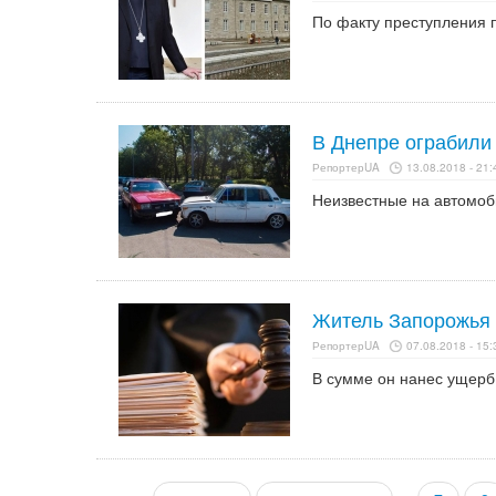
По факту преступления 
В Днепре ограбили
РепортерUA
13.08.2018 - 21:
Неизвестные на автомоб
Житель Запорожья с
РепортерUA
07.08.2018 - 15:
В сумме он нанес ущерб 