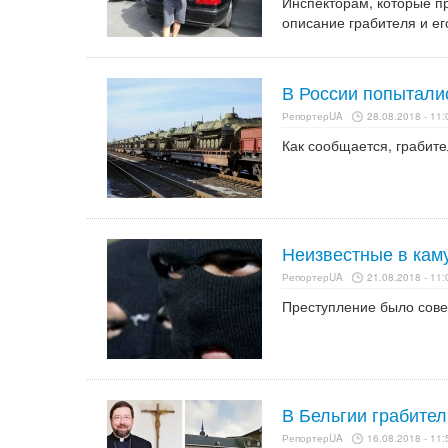
Инспекторам, которые п
описание грабителя и ег
В России попытали
РепортерUA
28.08.2018 - 11:
Как сообщается, грабит
Неизвестные в кам
РепортерUA
21.08.2018 - 11:
Преступление было сове
В Бельгии грабител
РепортерUA
16.08.2018 - 11: