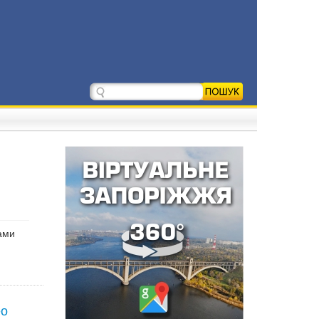
ами
ео