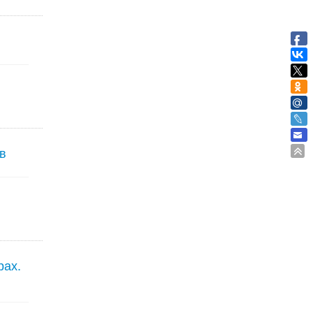
в
рах.