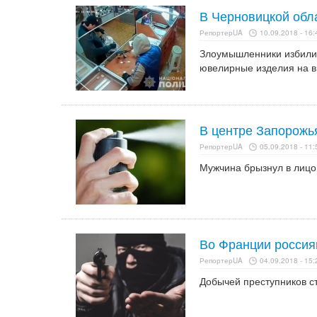
В Черновицкой обл
РепортерUA
10.09.2018 - 16:
Злоумышленники избили 
ювелирные изделия на в
В центре Запорожь
РепортерUA
05.09.2018 - 11:
Мужчина брызнул в лицо
Во Франции россия
РепортерUA
04.09.2018 - 15:
Добычей преступников с