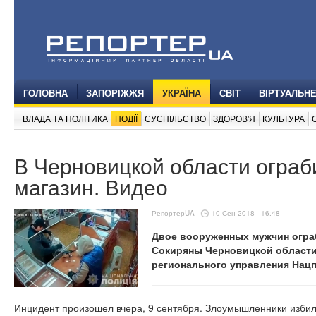
ГОЛОВНА
ЗАПОРІЖЖЯ
УКРАЇНА
СВІТ
ВІРТУАЛЬН
ВЛАДА ТА ПОЛІТИКА
ПОДІЇ
СУСПІЛЬСТВО
ЗДОРОВ'Я
КУЛЬТУРА
В Черновицкой области огра
магазин. Видео
РепортерUA
10 Сен 2018 - 16:48
Двое вооруженных мужчин огра
Сокиряны Черновицкой области
регионального управления Нац
Инцидент произошел вчера, 9 сентября. Злоумышленники избил