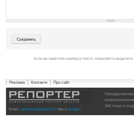
Если вы заметили ошибку в тексте, пожалуйста выделите 
Реклама
Контакти
Про сайт
Передрук матеріа
гіперпосиланням 
ЗМІ тільки зі зг
Email:
reporterzp@gmail.com
Мы в
Google+