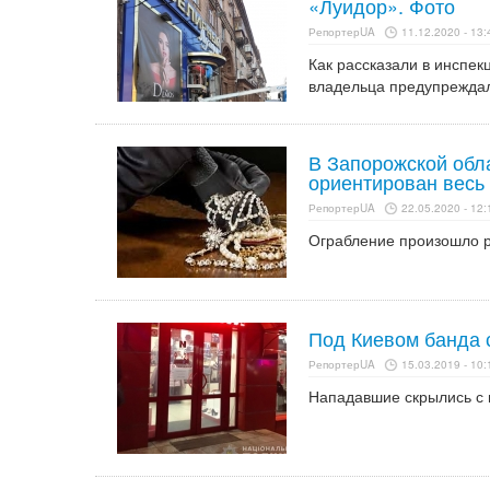
«Луидор». Фото
РепортерUA
11.12.2020 - 13:
Как рассказали в инспек
владельца предупреждал
В Запорожской обл
ориентирован весь
РепортерUA
22.05.2020 - 12:
Ограбление произошло р
Под Киевом банда 
РепортерUA
15.03.2019 - 10:
Нападавшие скрылись с 