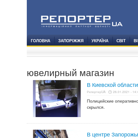
ГОЛОВНА
ЗАПОРІЖЖЯ
УКРАЇНА
СВІТ
В
ювелирный магазин
В Киевской област
РепортерUA
26.01.2021 - 14:
Полицейские оперативно
скрылся.
В центре Запорожь