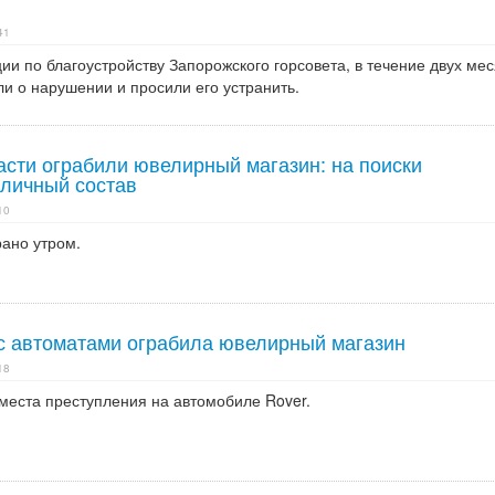
41
ции по благоустройству Запорожского горсовета, в течение двух ме
и о нарушении и просили его устранить.
асти ограбили ювелирный магазин: на поиски
 личный состав
10
ано утром.
с автоматами ограбила ювелирный магазин
18
места преступления на автомобиле Rover.