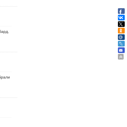
бард.
брали