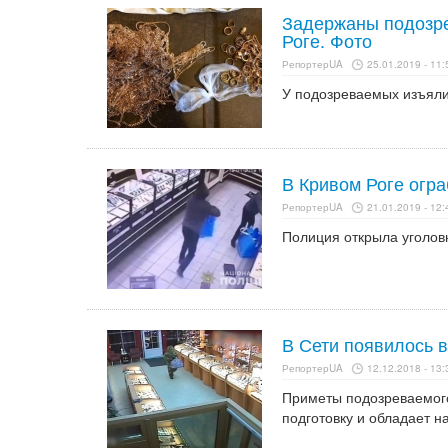
Задержаны подозре
Роге. Фото
РепортерUA
25.01.2019 - 11:
У подозреваемых изъяли
В Кривом Роге огр
РепортерUA
21.01.2019 - 12:
Полиция открыла уголовн
В Сети появилось 
РепортерUA
12.12.2018 - 13:
Приметы подозреваемого
подготовку и обладает 