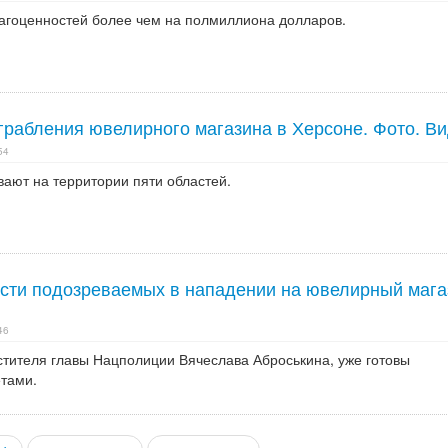
агоценностей более чем на полмиллиона долларов.
грабления ювелирного магазина в Херсоне. Фото. В
54
ают на территории пяти областей.
сти подозреваемых в нападении на ювелирный мага
46
стителя главы Нацполиции Вячеслава Аброськина, уже готовы
етами.