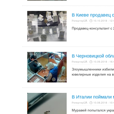
В Киеве продавец 
РепортерUA
10.10.2018 - 12:
Продавец-консультант с 
В Черновицкой обл
РепортерUA
10.09.2018 - 16:
Злоумышленники избили 
ювелирные изделия на в
В Италии поймали 
РепортерUA
10.08.2018 - 10:
Муравей попытался укра