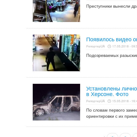
Преступники вынесли др
Появилось видео о
РепортерUA
17.05.2018 - 09:
Подозреваемых разыскив
Установлены лично
в Херсоне. Фото
РепортерUA
15.05.2018 - 16:
По словам первого заме
ориентировки с их прим