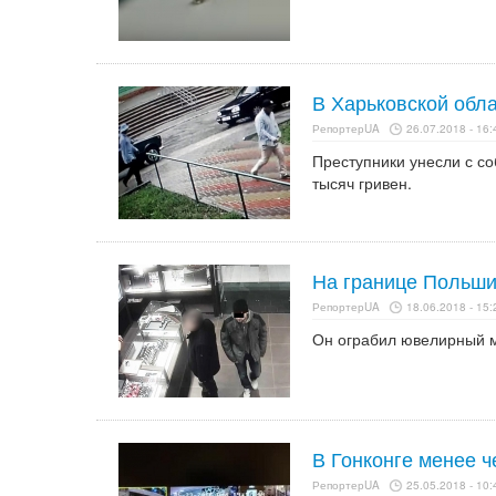
В Харьковской обл
РепортерUA
26.07.2018 - 16:
Преступники унесли с с
тысяч гривен.
На границе Польши
РепортерUA
18.06.2018 - 15:
Он ограбил ювелирный м
В Гонконге менее 
РепортерUA
25.05.2018 - 10: