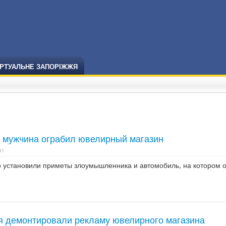
ІРТУАЛЬНЕ ЗАПОРІЖЖЯ
и мужчина ограбил ювелирный магазин
41
 установили приметы злоумышленника и автомобиль, на котором 
я демонтировали рекламу ювелирного магазина