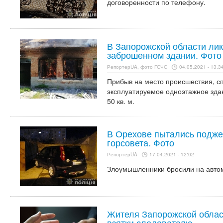
договоренности по телефону.
В Запорожской области ли
заброшенном здании. Фото
РепортерUA, фото ГСЧС
04.05.2021 - 13:3
Прибыв на место происшествия, сп
эксплуатируемое одноэтажное зда
50 кв. м.
В Орехове пытались подже
горсовета. Фото
РепортерUA
17.04.2021 - 12:02
Злоумышленники бросили на автом
Жителя Запорожской област
взятки следователю