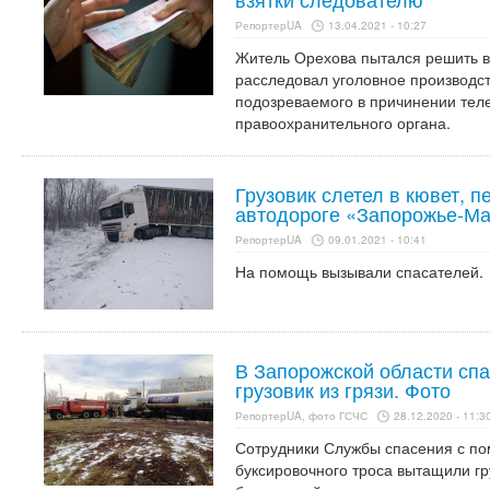
РепортерUA
13.04.2021 - 10:27
Житель Орехова пытался решить в
расследовал уголовное производст
подозреваемого в причинении тел
правоохранительного органа.
Грузовик слетел в кювет, 
автодороге «Запорожье-Ма
РепортерUA
09.01.2021 - 10:41
На помощь вызывали спасателей.
В Запорожской области сп
грузовик из грязи. Фото
РепортерUA, фото ГСЧС
28.12.2020 - 11:3
Сотрудники Службы спасения с п
буксировочного троса вытащили гр