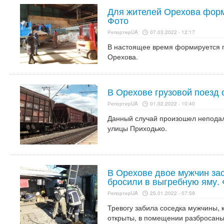
Для жителей Орехова форм
Фото
РепортерUA
07.03.2022 - 12:17
В настоящее время формируется 
Орехова.
В Орехове грузовой поезд 
РепортерUA
01.02.2022 - 10:40
Данный случай произошел неподал
улицы Приходько.
В Орехове двое мужчин зас
бросили в выгребную яму. 
РепортерUA
25.01.2022 - 07:59
Тревогу забила соседка мужчины, к
открыты, в помещении разбросаны 