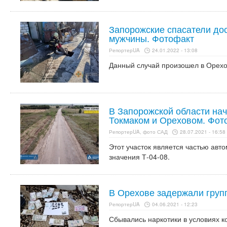
Запорожские спасатели дос
мужчины. Фотофакт
РепортерUA
24.01.2022 - 13:08
Данный случай произошел в Орехо
В Запорожской области на
Токмаком и Ореховом. Фот
РепортерUA, фото САД
28.07.2021 - 16:58
Этот участок является частью авт
значения Т-04-08.
В Орехове задержали групп
РепортерUA
04.06.2021 - 12:23
Сбывались наркотики в условиях 