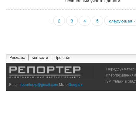
безопасный участок дороги.
1
2
3
4
5
следующая ›
Страницы
Реклама
Контакти
Про сайт
Передрук матеріа
гіперпосиланням 
ЗМІ тільки зі зг
Email:
reporterzp@gmail.com
Мы в
Google+