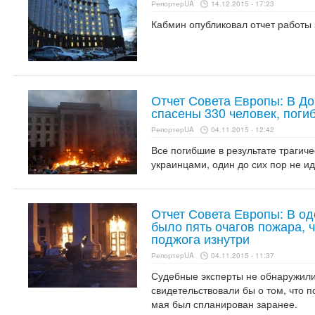
РепортерUA
14.12.2015 - 17:23
Кабмин опубликовал отчет работы 
Отчет Совета Европы: В Д
спасены 330 человек, поги
РепортерUA
04.11.2015 - 12:42
Все погибшие в результате трагич
украинцами, один до сих пор не и
Отчет Совета Европы: В о
было пять очагов пожара, ч
поджога изнутри
РепортерUA
04.11.2015 - 11:37
Судебные эксперты не обнаружили
свидетельствовали бы о том, что 
мая был спланирован заранее.