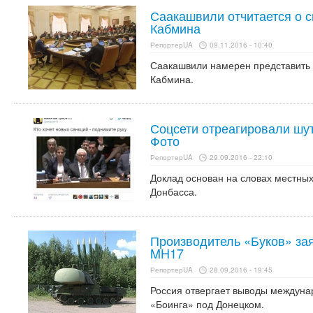
Саакашвили отчитается о с
Кабмина
РепортерUA
09.11.2016 - 10:40
Саакашвили намерен представить 
Кабмина.
Соцсети отреагировали шут
Фото
РепортерUA
29.09.2016 - 22:10
Доклад основан на словах местных
Донбасса.
Производитель «Буков» зая
MH17
РепортерUA
28.09.2016 - 19:45
Россия отвергает выводы междуна
«Боинга» под Донецком.