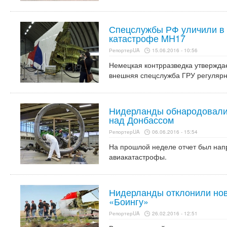
Спецслужбы РФ уличили в п
катастрофе MH17
РепортерUA
15.06.2016 - 10:56
Немецкая контрразведка утверждае
внешняя спецслужба ГРУ регулярн
Нидерланды обнародовали 
над Донбассом
РепортерUA
06.06.2016 - 15:54
На прошлой неделе отчет был нап
авиакатастрофы.
Нидерланды отклонили нов
«Боингу»
РепортерUA
26.02.2016 - 12:51