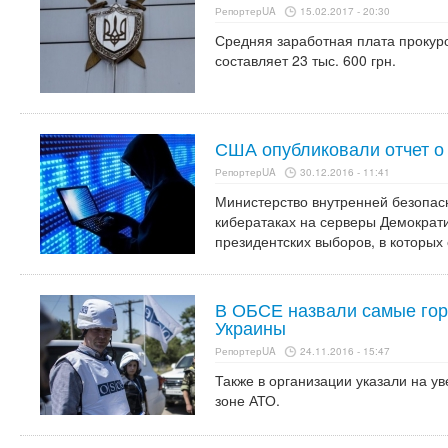
РепортерUA
15.02.2017 - 20:30
Средняя заработная плата прокуро
составляет 23 тыс. 600 грн.
США опубликовали отчет о 
РепортерUA
30.12.2016 - 11:41
Министерство внутренней безопас
кибератаках на серверы Демократ
президентских выборов, в которых
В ОБСЕ назвали самые горя
Украины
РепортерUA
24.11.2016 - 15:47
Также в организации указали на у
зоне АТО.