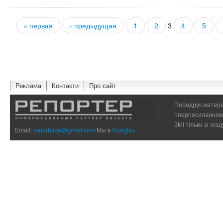
« первая
‹ предыдущая
1
2
3
4
5
Страницы
Реклама
Контакти
Про сайт
Передрук матеріа
гіперпосиланням 
ЗМІ тільки зі зг
Email:
reporterzp@gmail.com
Мы в
Google+