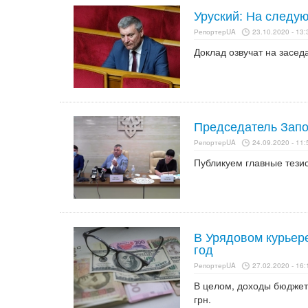
Уруский: На следую
РепортерUA
23.10.2020 - 13:
Доклад озвучат на засед
Председатель Запо
РепортерUA
24.09.2020 - 11:
Публикуем главные тези
В Урядовом курьер
год
РепортерUA
27.02.2020 - 16:
В целом, доходы бюджета
грн.