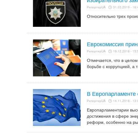
РепортерUA
31.03.2019 - 16:
Относительно трех прои
Еврокомиссия прин
РепортерUA
19.12.2018 - 15:
Отмечается, что в целом
борьбе с коррупцией, а 
В Европарламенте 
РепортерUA
14.11.2018 - 13:
Европарламентарии высо
достижения в сфере эне
реформ, особенно на рын