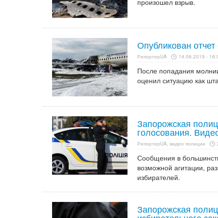
произошел взрыв.
Опубликован отчет
РепортерUA
14.06.2019 - 16:
После попадания молнии
оценил ситуацию как шта
Запорожская полиц
голосования. Виде
РепортерUA, видео полиции
Сообщения в большинстве
возможной агитации, ра
избирателей.
Запорожская полиц
избирательного за