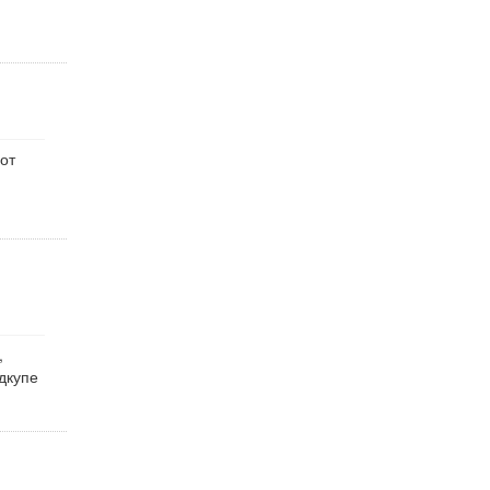
от
,
дкупе