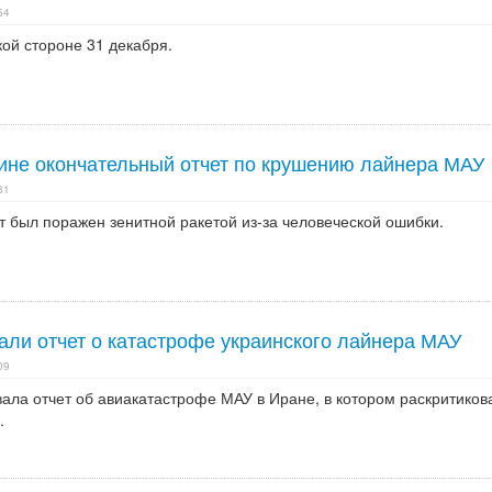
54
ой стороне 31 декабря.
ине окончательный отчет по крушению лайнера МАУ
31
т был поражен зенитной ракетой из-за человеческой ошибки.
али отчет о катастрофе украинского лайнера МАУ
09
ала отчет об авиакатастрофе МАУ в Иране, в котором раскритиков
.