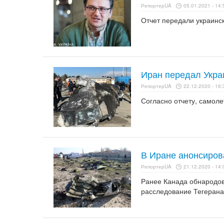
РепортерUA
05.01.2021 - 14:
Отчет передали украинск
Иран передал Укра
РепортерUA
22.12.2020 - 16:
Согласно отчету, самоле
В Иране анонсиров
РепортерUA
21.12.2020 - 14:
Ранее Канада обнародов
расследование Тегерана