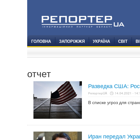
ГОЛОВНА
ЗАПОРІЖЖЯ
УКРАЇНА
СВІТ
В
отчет
Разведка США: Рос
РепортерUA
14.04.2021 - 14:
В списке угроз для стра
Иран передал Укра