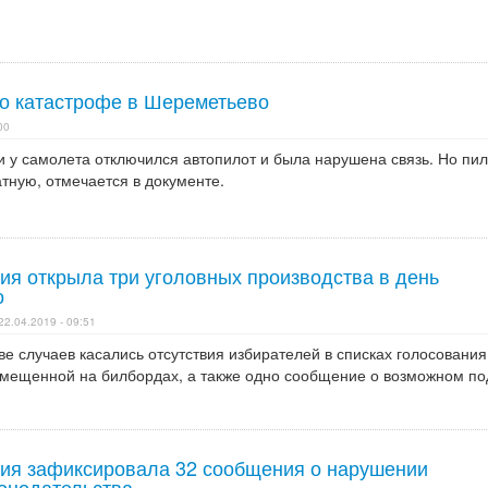
 о катастрофе в Шереметьево
00
 у самолета отключился автопилот и была нарушена связь. Но пил
тную, отмечается в документе.
ия открыла три уголовных производства в день
о
22.04.2019 - 09:51
 случаев касались отсутствия избирателей в списках голосования
змещенной на билбордах, а также одно сообщение о возможном по
ия зафиксировала 32 сообщения о нарушении
конодательства