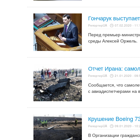
Гончарук выступает
РепортерUA
07.02.2020 - 11:
Перед премьер-министро
среды Алексей Оржель.
Отчет Ирана: само
РепортерUA
21.01.2020 - 09:
Сообщается, что самолет
с авиадиспетчерами на в
Крушение Boeing 73
РепортерUA
09.01.2020 - 10:
В Организации гражданск