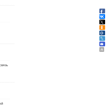
й
связь
ей