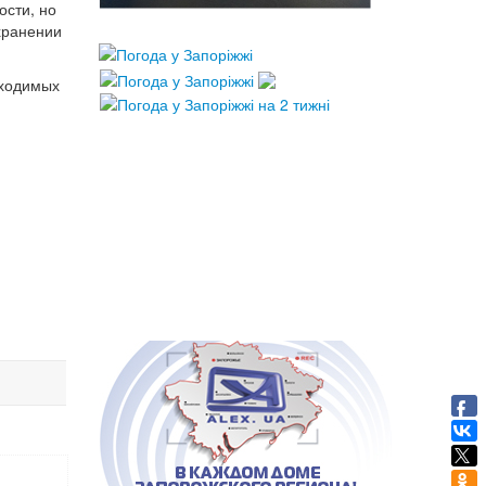
ости, но
хранении
бходимых