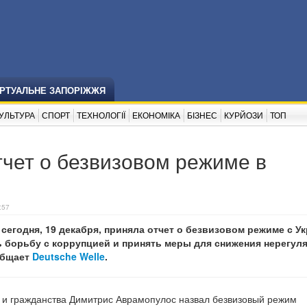
ІРТУАЛЬНЕ ЗАПОРІЖЖЯ
УЛЬТУРА
СПОРТ
ТЕХНОЛОГІЇ
ЕКОНОМІКА
БІЗНЕС
КУРЙОЗИ
ТОП
чет о безвизовом режиме в
:57
сегодня, 19 декабря, приняла отчет о безвизовом режиме с У
ь борьбу с коррупцией и принять меры для снижения нерегул
общает
Deutsche Welle
.
 и гражданства Димитрис Аврамопулос назвал безвизовый режим