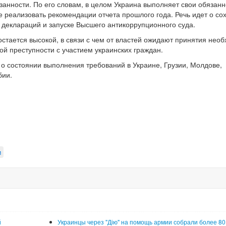
занности. По его словам, в целом Украина выполняет свои обязанн
е реализовать рекомендации отчета прошлого года. Речь идет о со
 деклараций и запуске Высшего антикоррупционного суда.
остается высокой, в связи с чем от властей ожидают принятия нео
й преступности с участием украинских граждан.
т о состоянии выполнения требований в Украине, Грузии, Молдове,
бии.
м
й
Украинцы через "Дію" на помощь армии собрали более 80