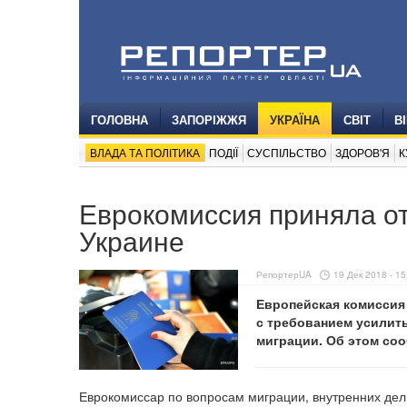
ГОЛОВНА
ЗАПОРІЖЖЯ
УКРАЇНА
СВІТ
В
ВЛАДА ТА ПОЛІТИКА
ПОДІЇ
СУСПІЛЬСТВО
ЗДОРОВ'Я
К
Еврокомиссия приняла от
Украине
РепортерUA
19 Дек 2018 - 15
Европейская комиссия 
с требованием усилит
миграции. Об этом со
Еврокомиссар по вопросам миграции, внутренних дел