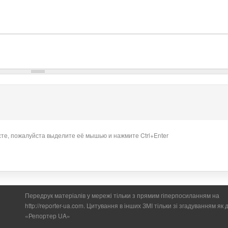
сте, пожалуйста выделите её мышью и нажмите Ctrl+Enter
Передрук матеріалів у мережі тільки з прямим гіперпосиланням на
http://reporter-ua.com. Цитування в інших ЗМІ тільки зі згадуванням як
«Репортер UA»