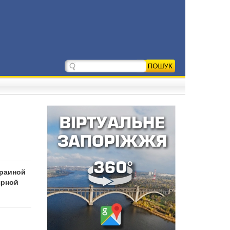
краиной
ярной