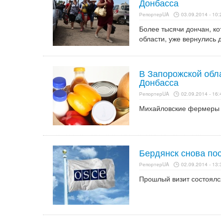
Донбасса
РепортерUA
03.09.2014 - 10:
Более тысячи дончан, к
области, уже вернулись 
В Запорожской обл
Донбасса
РепортерUA
02.09.2014 - 16:
Михайловские фермеры о
Бердянск снова по
РепортерUA
02.09.2014 - 13:
Прошлый визит состоялся