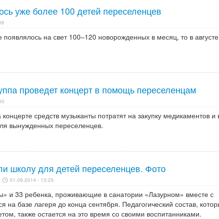
ось уже более 100 детей переселенцев
06
 появлялось на свет 100–120 новорожденных в месяц, то в август
уппа проведет концерт в помощь переселенцам
00
 концерте средств музыканты потратят на закупку медикаментов и
ля вынужденных переселенцев.
ли школу для детей переселенцев. Фото
01.09.2014 - 13:25
ы» и 33 ребенка, проживающие в санатории «Лазурном» вместе с
ся на базе лагеря до конца сентября. Педагогический состав, кото
том, также остается на это время со своими воспитанниками.