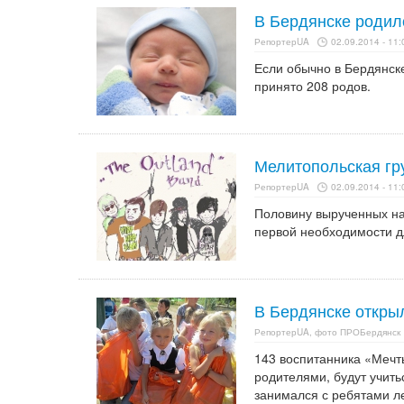
В Бердянске родил
РепортерUA
02.09.2014 - 11:
Если обычно в Бердянске
принято 208 родов.
Мелитопольская гр
РепортерUA
02.09.2014 - 11:
Половину вырученных на
первой необходимости д
В Бердянске откры
РепортерUA, фото ПРОБердянск
143 воспитанника «Мечт
родителями, будут учить
занимался с ребятами ле