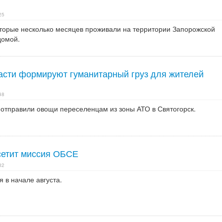
25
оторые несколько месяцев проживали на территории Запорожской
домой.
асти формируют гуманитарный груз для жителей
48
тправили овощи переселенцам из зоны АТО в Святогорск.
сетит миссия ОБСЕ
32
 в начале августа.