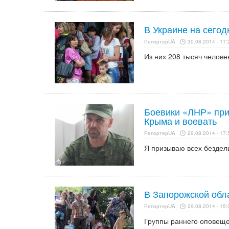
В Украине на сего
РепортерUA
30.08.2014 - 11:
Из них 208 тысяч челове
Боевики «ЛНР» при
Крыма и воевать
РепортерUA
29.08.2014 - 17:
Я призываю всех бездель
В Запорожской обл
РепортерUA
29.08.2014 - 15:
Группы раннего оповеще