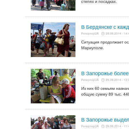
степях и посадках.
В Бердянске с каж
РепортерUA
29.08.2014 - 14:
Ситуация продолжает осл
Мариуполе.
В Запорожье более
РепортерUA
29.08.2014 - 12:
Из них 60 семьям назна
общую сумму 89 тыс. 440
В Запорожье выдел
РепортерUA
29.08.2014 - 11: