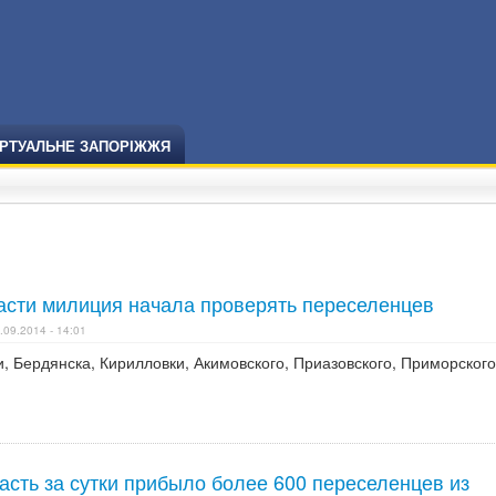
ІРТУАЛЬНЕ ЗАПОРІЖЖЯ
асти милиция начала проверять переселенцев
.09.2014 - 14:01
ти, Бердянска, Кирилловки, Акимовского, Приазовского, Приморского
сть за сутки прибыло более 600 переселенцев из