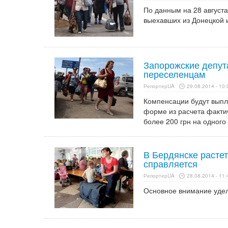
По данным на 28 август
выехавших из Донецкой и
Запорожские депут
переселенцам
РепортерUA
29.08.2014 - 10:
Компенсации будут выпл
форме из расчета фактич
более 200 грн на одного
В Бердянске растет
справляется
РепортерUA
28.08.2014 - 11:
Основное внимание уде