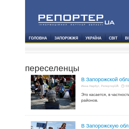
ГОЛОВНА
ЗАПОРІЖЖЯ
УКРАЇНА
СВІТ
В
переселенцы
В Запорожской обл
Инна Нарбут, РепортерUA
03
Это касается, в частнос
районов.
В Запорожскую обла