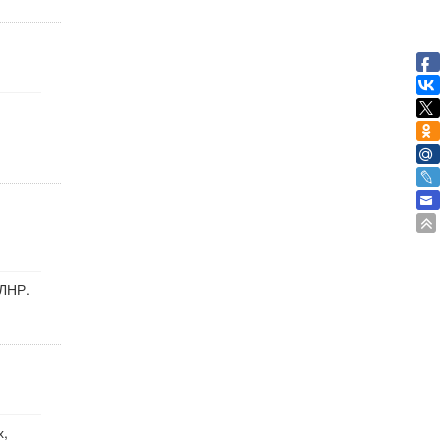
 ЛНР.
х,