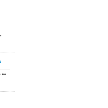
в
ю
ы на