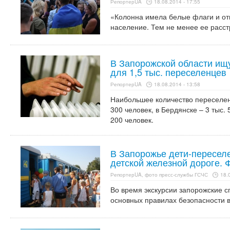
РепортерUA
18.08.2014 - 17:55
«Колонна имела белые флаги и от
население. Тем не менее ее расст
В Запорожской области и
для 1,5 тыс. переселенцев
РепортерUA
18.08.2014 - 13:58
Наибольшее количество переселен
300 человек, в Бердянске – 3 тыс. 
200 человек.
В Запорожье дети-пересел
детской железной дороге. 
РепортерUA, фото пресс-службы ГСЧС
18.
Во время экскурсии запорожские с
основных правилах безопасности в