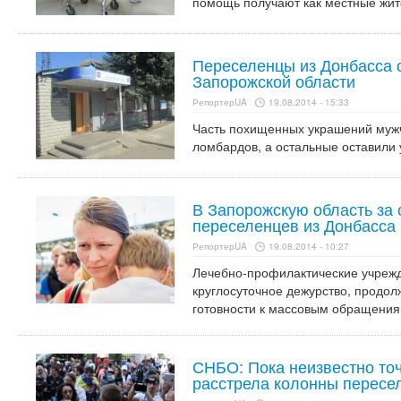
помощь получают как местные жите
Переселенцы из Донбасса 
Запорожской области
РепортерUA
19.08.2014 - 15:33
Часть похищенных украшений мужч
ломбардов, а остальные оставили 
В Запорожскую область за 
переселенцев из Донбасса
РепортерUA
19.08.2014 - 10:27
Лечебно-профилактические учрежд
круглосуточное дежурство, продо
готовности к массовым обращения
СНБО: Пока неизвестно то
расстрела колонны пересе