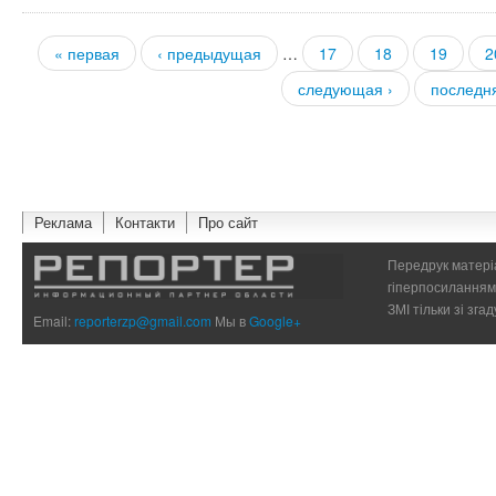
« первая
‹ предыдущая
…
17
18
19
2
Страницы
следующая ›
последн
Реклама
Контакти
Про сайт
Передрук матеріа
гіперпосиланням 
ЗМІ тільки зі зг
Email:
reporterzp@gmail.com
Мы в
Google+