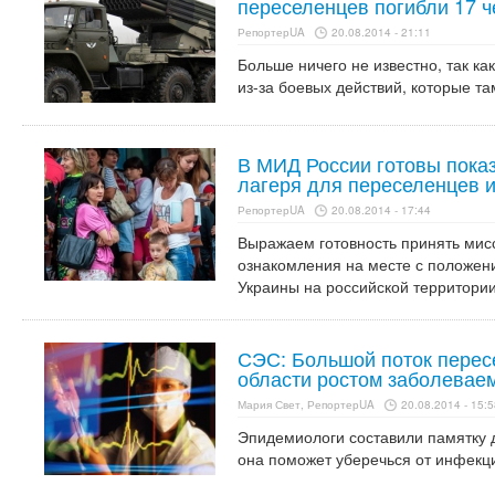
переселенцев погибли 17 ч
РепортерUA
20.08.2014 - 21:11
Больше ничего не известно, так ка
из-за боевых действий, которые та
В МИД России готовы пока
лагеря для переселенцев 
РепортерUA
20.08.2014 - 17:44
Выражаем готовность принять мис
ознакомления на месте с положени
Украины на российской территории
СЭС: Большой поток перес
области ростом заболевае
Мария Свет, РепортерUA
20.08.2014 - 15:5
Эпидемиологи составили памятку 
она поможет уберечься от инфекци