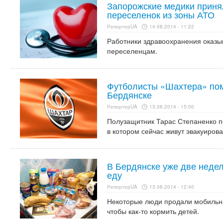
Запорожские медики приня
переселенок из зоны АТО
РепортерUA
14.08.2014 - 11:22
Работники здравоохранения ока
переселенцам.
Футболисты «Шахтера» пом
Бердянске
РепортерUA
13.08.2014 - 15:00
Полузащитник Тарас Степаненко п
в котором сейчас живут эвакуиров
В Бердянске уже две неде
еду
РепортерUA
13.08.2014 - 12:40
Некоторые люди продали мобильн
чтобы как-то кормить детей.