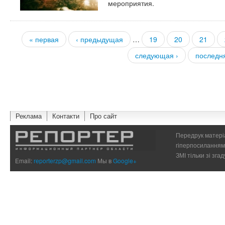
мероприятия.
« первая
‹ предыдущая
…
19
20
21
Страницы
следующая ›
последн
Реклама
Контакти
Про сайт
Передрук матеріа
гіперпосиланням 
ЗМІ тільки зі зг
Email:
reporterzp@gmail.com
Мы в
Google+