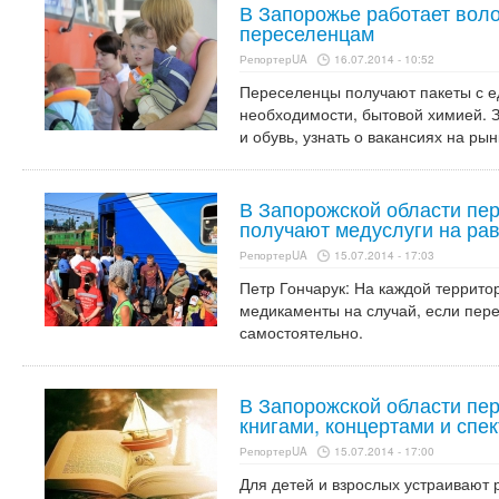
В Запорожье работает вол
переселенцам
РепортерUA
16.07.2014 - 10:52
Переселенцы получают пакеты с е
необходимости, бытовой химией. З
и обувь, узнать о вакансиях на рын
В Запорожской области пе
получают медуслуги на ра
РепортерUA
15.07.2014 - 17:03
Петр Гончарук: На каждой террито
медикаменты на случай, если пер
самостоятельно.
В Запорожской области пер
книгами, концертами и спе
РепортерUA
15.07.2014 - 17:00
Для детей и взрослых устраивают 