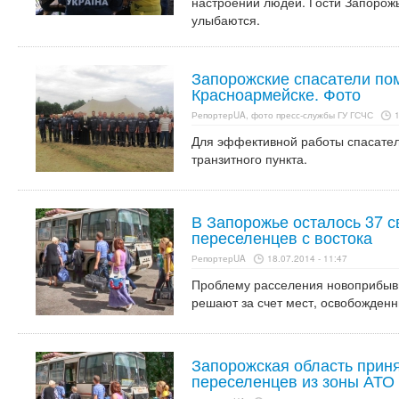
настроении людей. Гости Запорож
улыбаются.
Запорожские спасатели по
Красноармейске. Фото
РепортерUA, фото пресс-службы ГУ ГСЧС
1
Для эффективной работы спасател
транзитного пункта.
В Запорожье осталось 37 
переселенцев с востока
РепортерUA
18.07.2014 - 11:47
Проблему расселения новоприбывш
решают за счет мест, освобожден
Запорожская область приня
переселенцев из зоны АТО