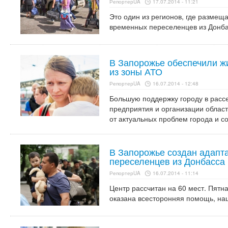
РепортерUA
17.07.2014 - 11:21
Это один из регионов, где размещ
временных переселенцев из Донба
В Запорожье обеспечили ж
из зоны АТО
РепортерUA
16.07.2014 - 12:48
Большую поддержку городу в расс
предприятия и организации област
от актуальных проблем города и с
В Запорожье создан адапт
переселенцев из Донбасса
РепортерUA
16.07.2014 - 11:14
Центр рассчитан на 60 мест. Пятн
оказана всесторонняя помощь, наш