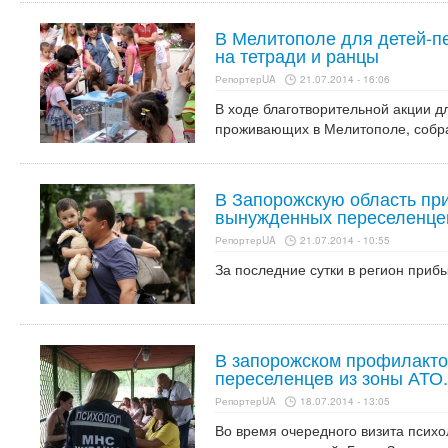
В Мелитополе для детей-п
на тетради и ранцы
РепортерUA
21.07.2014 - 16:06
В ходе благотворительной акции д
проживающих в Мелитополе, собра
В Запорожскую область при
вынужденных переселенце
РепортерUA
21.07.2014 - 10:55
За последние сутки в регион приб
В запорожском профилакто
переселенцев из зоны АТО
РепортерUA
18.07.2014 - 13:05
Во время очередного визита психо