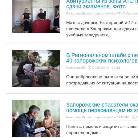
Абитуриенты из зоны АТО 
сдачи экзаменов. Фото
РепортерUA, фото пресс-службы ГСЧС Украины
Мать с дочерью Екатериной и 17-
приехали в Запорожье для сдачи 
учебных заведениях.
В Региональном штабе с п
40 запорожских психолого
РепортерUA
01.07.2014 - 10:52
Они добровольно пытаются решит
пострадавших от ситуации на вост
Запорожские спасатели ок
помощь переселенцам из з
РепортерUA, фото пресс-службы ГУ ГСЧС
0
Понять, помочь и защитить – главн
переселенцами.