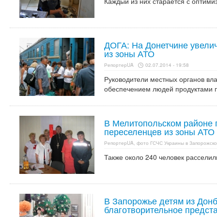
Каждый из них старается с оптими
ДОГА: На Донетчине увели
из зоны АТО
РепортерUA
02.07.2014 - 19:58
Руководители местных органов вл
обеспечением людей продуктами 
В Мелитопольском районе 
переселенцев из зоны АТО
РепортерUA, фото ГСЧС Украины в Запорожско
Также около 240 человек расселил
В Запорожье детям из Донб
благотворительное предст