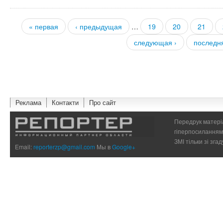
« первая
‹ предыдущая
…
19
20
21
Страницы
следующая ›
последн
Реклама
Контакти
Про сайт
Передрук матеріа
гіперпосиланням 
ЗМІ тільки зі зг
Email:
reporterzp@gmail.com
Мы в
Google+