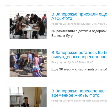
В Запорожье приехали еще
АТО. Фото
РепортерUA, фото пресс-службы ГСЧС Украины
Их разместили в детском оздорови
Великом Лугу.
В Запорожье осталось 65 
вынужденных переселенце
РепортерUA
04.07.2014 - 12:45
Еще 30 мест – с частичной оплатой
В Запорожье переселенцы 
временное жилье. Фото
РепортерUA, фото Волонтерского штаба пом