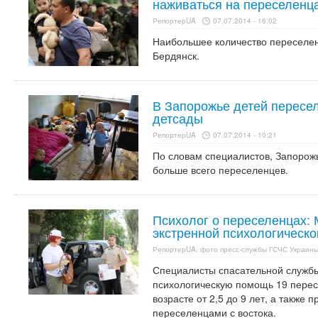
наживаться на переселенца
РепортерUA
07.07.2014 - 16:02
Наибольшее количество переселен
Бердянск.
В Запорожье детей пересе
детсады
РепортерUA
07.07.2014 - 10:21
По словам специалистов, Запорожь
больше всего переселенцев.
Психолог о переселенцах: 
экстренной психологическ
РепортерUA, фото пресс-службы ГСЧС Украины
Специалисты спасательной службы
психологическую помощь 19 пересе
возрасте от 2,5 до 9 лет, а также
переселенцами с востока.