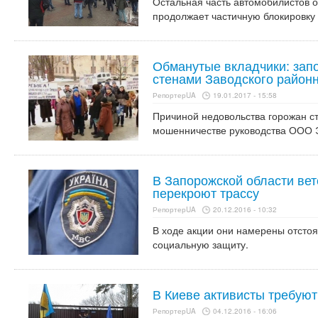
Остальная часть автомобилистов о
продолжает частичную блокировку
Обманутые вкладчики: зап
стенами Заводского районн
РепортерUA
19.01.2017 - 15:58
Причиной недовольства горожан ст
мошенничестве руководства ООО Э
В Запорожской области вет
перекроют трассу
РепортерUA
20.12.2016 - 10:32
В ходе акции они намерены отстоя
социальную защиту.
В Киеве активисты требуют
РепортерUA
04.12.2016 - 16:06