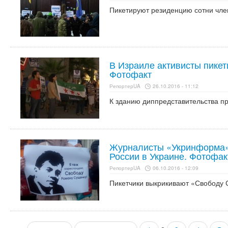
Пикетируют резиденцию сотни чле
В Израиле активисты пикет
Фотофакт
РепортерUA
26.10.2016 - 11:12
К зданию диппредставительства п
Журналисты «Укринформа»
России в Украине. Фотофак
РепортерUA
06.10.2016 - 12:09
Пикетчики выкрикивают «Свободу 