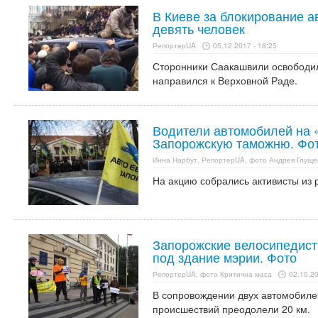
В Киеве за блокирование 
девять человек
РепортерUA
05.12.2017 - 18:25
Сторонники Саакашвили освободил
направился к Верховной Раде.
Водители автомобилей на 
Запорожскую таможню. Фо
Инна Нарбут, РепортерUA, фото Андрея Глуще
На акцию собрались активисты из 
Запорожские велосипедист
под здание мэрии. Фото
РепортерUA, фото Критична маса
02.10.20
В сопровождении двух автомобилей
происшествий преодолели 20 км.