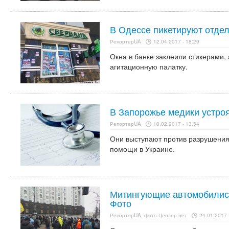
В Одессе пикетируют отде
РепортерUA
12.04.2017 - 18:29
Окна в банке заклеили стикерами, 
агитационную палатку.
В Запорожье медики устроя
РепортерUA
10.02.2017 - 13:54
Они выступают против разрушения
помощи в Украине.
Митингующие автомобилис
Фото
РепортерUA, фото Цензор.нет
24.01.2017 