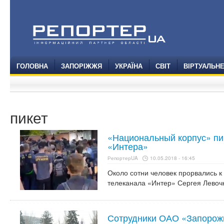
ГОЛОВНА
ЗАПОРІЖЖЯ
УКРАЇНА
СВІТ
ВІРТУАЛЬН
пикет
«Национальный корпус» пи
«Интера»
РепортерUA
10.05.2018 - 16:45
Около сотни человек прорвались к
телеканала «Интер» Сергея Левоч
Сотрудники ОАО «Запорожь