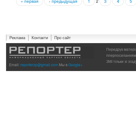
« первая
‹ предыдущая
1
2
3
4
5
Страницы
Реклама
Контакти
Про сайт
Передрук матеріа
гіперпосиланням 
ЗМІ тільки зі зг
Email:
reporterzp@gmail.com
Мы в
Google+