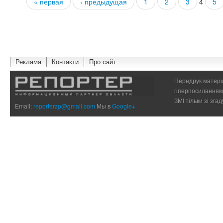
« первая
‹ предыдущая
1
2
3
4
5
Страницы
Реклама
Контакти
Про сайт
Передрук матеріа
гіперпосиланням 
ЗМІ тільки зі зг
Email:
reporterzp@gmail.com
Мы в
Google+