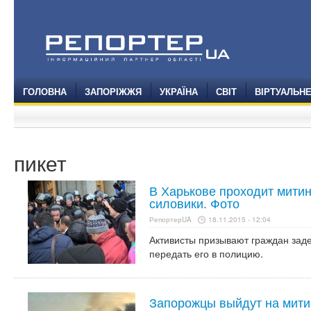
ГОЛОВНА
ЗАПОРІЖЖЯ
УКРАЇНА
СВІТ
ВІРТУАЛЬН
пикет
В Харькове проходит митин
силовики. Фото
РепортерUA
18.11.2015 - 12:04
Активисты призывают граждан зад
передать его в полицию.
Запорожцы выйдут на митин