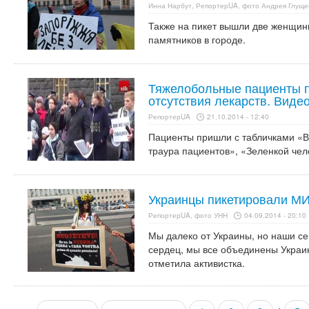
Инна Нарбут, РепортерUA, фото Андрея Глуще
Также на пикет вышли две женщин
памятников в городе.
Тяжелобольные пациенты п
отсутствия лекарств. Виде
РепортерUA
21.10.2014 - 12:40
Пациенты пришли с табличками «В
траура пациентов», «Зеленкой чел
Украинцы пикетировали МИ
РепортерUA, фото УНН
04.09.2014 - 20:10
Мы далеко от Украины, но наши с
сердец, мы все объединены Украи
отметила активистка.