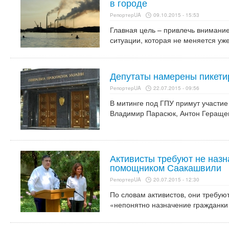
в городе
РепортерUA
09.10.2015 - 15:53
Главная цель – привлечь внимание
ситуации, которая не меняется уж
Депутаты намерены пикети
РепортерUA
22.07.2015 - 09:56
В митинге под ГПУ примут участие
Владимир Парасюк, Антон Геращен
Активисты требуют не наз
помощником Саакашвили
РепортерUA
20.07.2015 - 12:30
По словам активистов, они требуют
«непонятно назначение гражданки