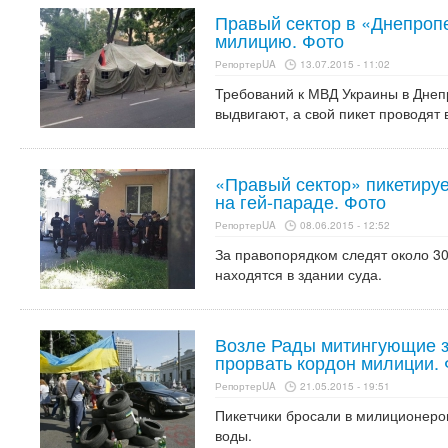
Правый сектор в «Днепропе
милицию. Фото
РепортерUA
13.07.2015 - 11:02
Требований к МВД Украины в Днеп
выдвигают, а свой пикет проводят 
«Правый сектор» пикетируе
на гей-параде. Фото
РепортерUA
08.06.2015 - 12:52
За правопорядком следят около 3
находятся в здании суда.
Возле Рады митингующие з
прорвать кордон милиции.
РепортерUA
21.05.2015 - 19:51
Пикетчики бросали в милиционеро
воды.