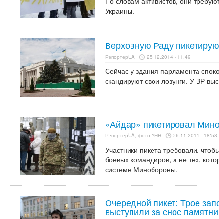
По словам активистов, они требую
Украины.
Верховную Раду пикетирую
РепортерUA
25.12.2014 - 11:49
Сейчас у здания парламента споко
скандируют свои лозунги. У ВР вы
«Айдар» пикетировал Мино
РепортерUA, фото УНН
26.11.2014 - 18:58
Участники пикета требовали, чтоб
боевых командиров, а не тех, кот
системе Минобороны.
Очередной пикет: Трое зап
выступили за снос памятни