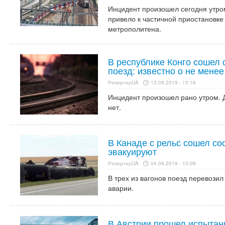
Инцидент произошел сегодня утром
привело к частичной приостановке
метрополитена.
В республике Конго сошел 
поезд: известно о не мене
РепортерUA
12.09.2019 - 15:16
Инцидент произошел рано утром. 
нет.
В Канаде с рельс сошел со
эвакуируют
РепортерUA
04.09.2019 - 10:09
В трех из вагонов поезд перевозил
аварии.
В Австрии прошел испытан