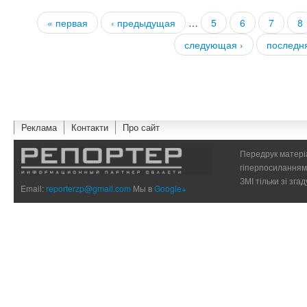
« первая
‹ предыдущая
…
5
6
7
8
Страницы
следующая ›
последн
Реклама
Контакти
Про сайт
Передрук матеріа
гіперпосиланням 
ЗМІ тільки зі зг
Email:
reporterzp@gmail.com
Мы в
Google+