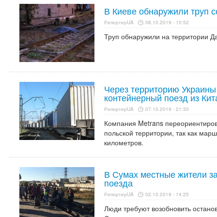
В Киеве обнаружили труп 
РепортерUA
08.10.2019 - 10:52
Труп обнаружили на территории Д
Через территорию Украины
контейнерный поезд из Ки
РепортерUA
07.10.2019 - 21:30
Компания Metrans переориентиров
польской территории, так как марш
километров.
В Сумах местные жители з
поезда
РепортерUA
02.10.2019 - 14:25
Люди требуют возобновить остано