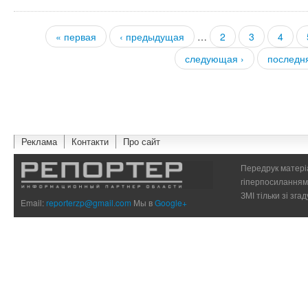
« первая
‹ предыдущая
…
2
3
4
Страницы
следующая ›
последн
Реклама
Контакти
Про сайт
Передрук матеріа
гіперпосиланням 
ЗМІ тільки зі зг
Email:
reporterzp@gmail.com
Мы в
Google+