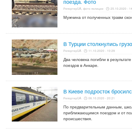
поезда. Фото
РепортерUA, фото полиции
25.10.2020 - 1
Мужчина от полученных травм ско
В Турции столкнулись груз
РепортерUA
11.10.2020 - 10:29
Два человека погибли в результате
поездов в Анкаре.
В Киеве подросток бросилс
РепортерUA
06.10.2020 - 20:21
По предварительным данным, школ
приближающимся поездом и от по
происшествия.