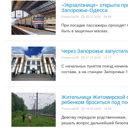
«Укрзалізниця» открыла пр
Запорожье-Одесса
РепортерUA
22.07.2020 - 09:58
При посадке пассажиры проходят 
быть в защитных масках.
Через Запорожье запустил
РепортерUA
07.07.2020 - 14:17
С начальных пунктов поезд начина
состава, а на станции Запорожье-1
Жительница Житомирской о
ребенком броситься под по
РепортерUA
15.06.2020 - 15:36
Девочку передали родственникам,
решать вопрос дальнейшей безопа