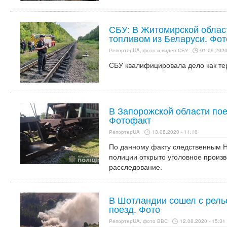
СБУ: В Житомирской област
топливом из Беларуси. Фот
РепортерUA, фото и видео СБУ
01.09.2020
СБУ квалифицировала дело как тер
В Запорожской области по
Фотофакт
РепортерUA
13.08.2020 - 11:16
По данному факту следственным Н
полиции открыто уголовное произ
расследование.
В Шотландии сошел с рель
поезд. Фото
РепортерUA, фото ВВС
12.08.2020 - 15:31