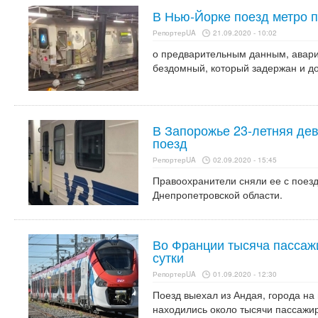
В Нью-Йорке поезд метро п
РепортерUA
21.09.2020 - 10:02
о предварительным данным, авар
бездомный, который задержан и д
В Запорожье 23-летняя де
поезд
РепортерUA
02.09.2020 - 15:45
Правоохранители сняли ее с поез
Днепропетровской области.
Во Франции тысяча пассажи
сутки
РепортерUA
01.09.2020 - 12:30
Поезд выехал из Андая, города на 
находились около тысячи пассажи