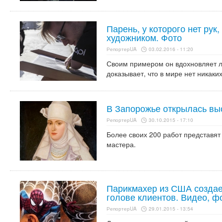
Парень, у которого нет рук
художником. Фото
РепортерUA
03.02.2016 - 11:20
Своим примером он вдохновляет 
доказывает, что в мире нет никаки
В Запорожье открылась вы
РепортерUA
30.10.2015 - 17:10
Более своих 200 работ представят
мастера.
Парикмахер из США создае
голове клиентов. Видео, ф
РепортерUA
29.01.2015 - 13:54