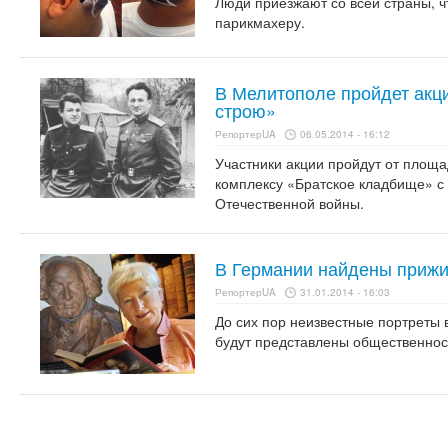
Люди приезжают со всей страны, ч
парикмахеру.
В Мелитополе пройдет акци
строю»
РепортерUA
06.05.2014 - 16:12
Участники акции пройдут от площ
комплексу «Братское кладбище» с
Отечественной войны.
В Германии найдены приж
РепортерUA
31.01.2014 - 16:03
До сих пор неизвестные портреты 
будут представлены общественнос