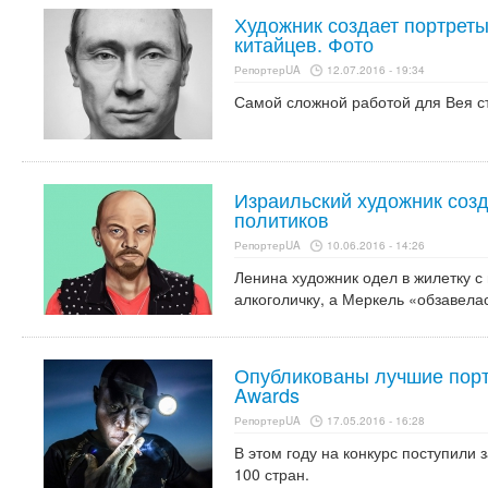
Художник создает портреты
китайцев. Фото
РепортерUA
12.07.2016 - 19:34
Самой сложной работой для Вея ст
Израильский художник созд
политиков
РепортерUA
10.06.2016 - 14:26
Ленина художник одел в жилетку с
алкоголичку, а Меркель «обзавела
Опубликованы лучшие порт
Awards
РепортерUA
17.05.2016 - 16:28
В этом году на конкурс поступили 
100 стран.