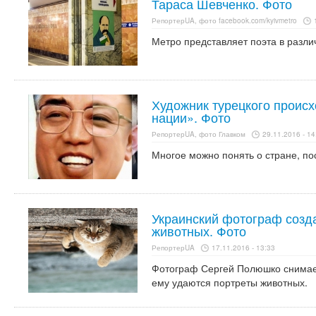
Тараса Шевченко. Фото
РепортерUA, фото facebook.com/kyivmetro
Метро представляет поэта в разл
Художник турецкого проис
нации». Фото
РепортерUA, фото Главком
29.11.2016 - 14
Многое можно понять о стране, по
Украинский фотограф созд
животных. Фото
РепортерUA
17.11.2016 - 13:33
Фотограф Сергей Полюшко снимает
ему удаются портреты животных.