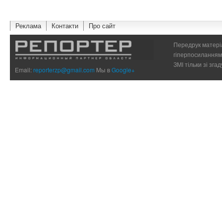
Реклама
Контакти
Про сайт
Передрук матеріа
гіперпосиланням 
ЗМІ тільки зі зг
Email:
reporterzp@gmail.com
Мы в
Google+