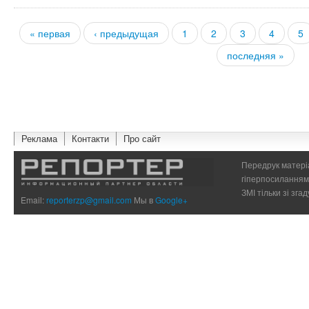
« первая
‹ предыдущая
1
2
3
4
5
Страницы
последняя »
Реклама
Контакти
Про сайт
Передрук матеріа
гіперпосиланням 
ЗМІ тільки зі зг
Email:
reporterzp@gmail.com
Мы в
Google+