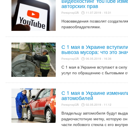
Видеохостинг YouTube изм
авторских прав
РепортерUA
11.07.2019 - 15:31
Нововведения позволят создателям
правообладателями.
С 1 мая в Украине вступил
вывоза мусора: что это зна
РепортерUA
06.05.2019 - 16:36
С 1 мая в Украине вступают в сил
услуг по обращению с бытовыми о
С 1 мая в Украине изменил
автомобилей
РепортерUA
02.05.2019 - 11:12
Владельцу автомобиля будут выд
радиочастотную метку, которую он
части лобового стекла с его внутр