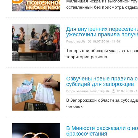
Малейшая искра из выхлопной труб
оставленный без присмотра отдых
Для внутренних переселен
ужесточили правила полу
РепортерUA
19.07.2016 - 11:59
Теперь они обязаны указывать св
территории региона.
Озвучены новые правила 
субсидий для запорожцев
Игорь Базанов, РепортерUA
12.07.2016 - 1
В Запорожской области за субсид
человек.
В Минюсте рассказали о н
бракосочетания