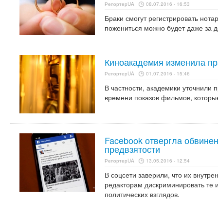
РепортерUA
08.07.2016 - 16:53
Браки смогут регистрировать нота
пожениться можно будет даже за д
Киноакадемия изменила п
РепортерUA
01.07.2016 - 15:46
В частности, академики уточнили 
времени показов фильмов, которы
Facebook отвергла обвинен
предвзятости
РепортерUA
13.05.2016 - 12:54
В соцсети заверили, что их внутр
редакторам дискриминировать те и
политических взглядов.