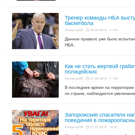
Тренер команды НБА высту
баскетбола
РепортерUA
26.09.2016 - 11:34
Данное правило уже было испытано
НБА.
Как не стать жертвой граби
полицейских
РепортерUA
01.09.2016 - 11:48
В последнее время на территории 
по стране, наблюдается увеличени
Запорожские спасатели на
поведения в пожароопасн
РепортерUA
21.07.2016 - 16:37