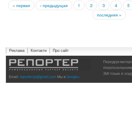
« первая
‹ предыдущая
1
2
3
4
5
Страницы
последняя »
Реклама
Контакти
Про сайт
Передрук матеріа
гіперпосиланням 
ЗМІ тільки зі зг
Email:
reporterzp@gmail.com
Мы в
Google+