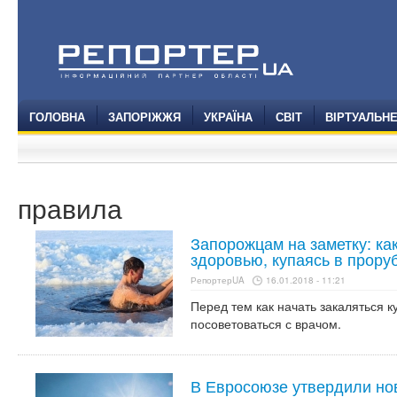
ГОЛОВНА
ЗАПОРІЖЖЯ
УКРАЇНА
СВІТ
ВІРТУАЛЬН
правила
Запорожцам на заметку: ка
здоровью, купаясь в прору
РепортерUA
16.01.2018 - 11:21
Перед тем как начать закаляться 
посоветоваться с врачом.
В Евросоюзе утвердили н