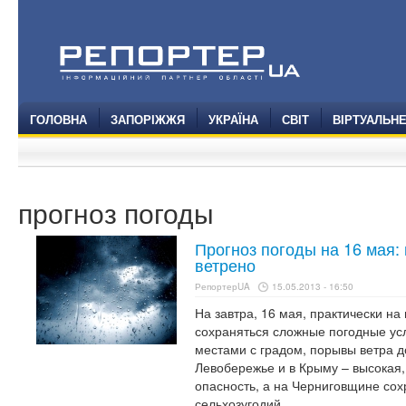
ГОЛОВНА
ЗАПОРІЖЖЯ
УКРАЇНА
СВІТ
ВІРТУАЛЬН
прогноз погоды
Прогноз погоды на 16 мая:
ветрено
РепортерUA
15.05.2013 - 16:50
На завтра, 16 мая, практически на
сохраняться сложные погодные ус
местами с градом, порывы ветра до
Левобережье и в Крыму – высокая
опасность, а на Черниговщине сох
сельхозугодий.