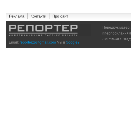
Реклама
Контакти
Про сайт
Передрук матеріа
гіперпосиланням 
ЗМІ тільки зі зг
Email:
reporterzp@gmail.com
Мы в
Google+