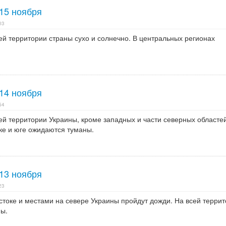
15 ноября
03
сей территории страны сухо и солнечно. В центральных регионах
14 ноября
54
сей территории Украины, кроме западных и части северных областей
ке и юге ожидаются туманы.
13 ноября
23
остоке и местами на севере Украины пройдут дожди. На всей терри
ы.