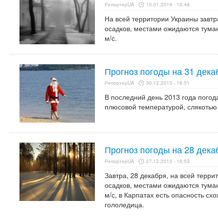
РепортерUA
10.01.2014 - 16:48
На всей территории Украины завтра
осадков, местами ожидаются туман
м/с.
Прогноз погоды на 31 дека
РепортерUA
30.12.2013 - 16:51
В последний день 2013 года погода
плюсовой температурой, слякотью
Прогноз погоды на 28 дека
РепортерUA
27.12.2013 - 16:53
Завтра, 28 декабря, на всей терри
осадков, местами ожидаются туман
м/с, в Карпатах есть опасность сх
гололедица.