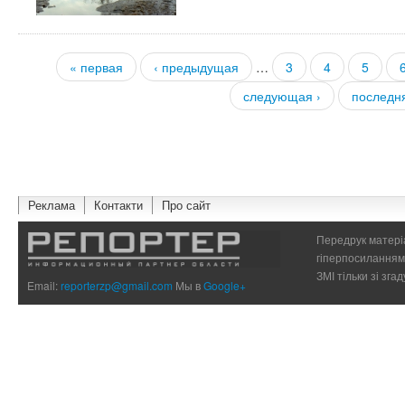
« первая
‹ предыдущая
…
3
4
5
Страницы
следующая ›
последн
Реклама
Контакти
Про сайт
Передрук матеріа
гіперпосиланням 
ЗМІ тільки зі зг
Email:
reporterzp@gmail.com
Мы в
Google+