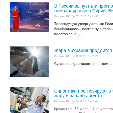
В России выпустили прогн
бомбардировок в Сирии. В
РепортерUA
05.10.2015 - 11:00
Телеведущая утверждает, что Рос
бомбардировок, поскольку октябрь
полетов авиации.
Жара в Украине продлится
РепортерUA
10.08.2015 - 21:22
Сухая погода ожидается повсемест
Синоптики прогнозируют в
жару в начале августа
РепортерUA
30.07.2015 - 11:41
Кроме того, 30 июля – 1 августа п