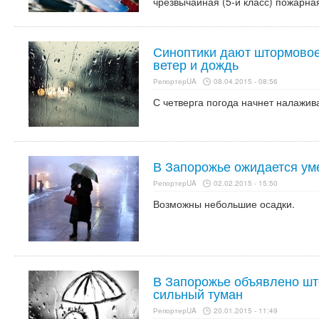
чрезвычайная (5-й класс) пожарна
Синоптики дают штормовое
ветер и дождь
РепортерUA
08.04.2015 - 08:56
С четверга погода начнет налажив
В Запорожье ожидается ум
РепортерUA
02.02.2015 - 15:50
Возможны небольшие осадки.
В Запорожье объявлено ш
сильный туман
РепортерUA
20.01.2015 - 11:49