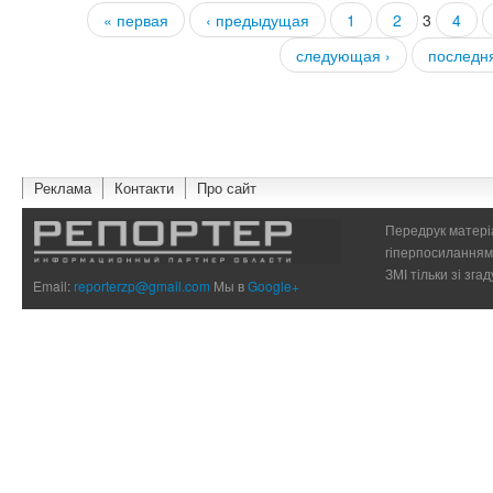
« первая
‹ предыдущая
1
2
3
4
Страницы
следующая ›
последн
Реклама
Контакти
Про сайт
Передрук матеріа
гіперпосиланням 
ЗМІ тільки зі зг
Email:
reporterzp@gmail.com
Мы в
Google+