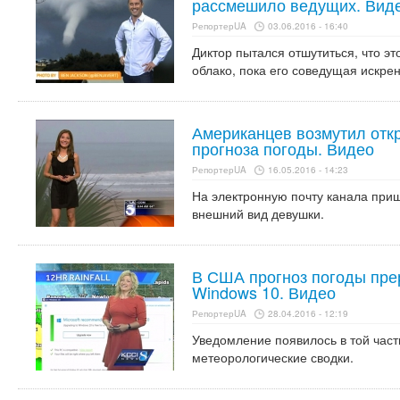
рассмешило ведущих. Вид
РепортерUA
03.06.2016 - 16:40
Диктор пытался отшутиться, что эт
облако, пока его соведущая искре
Американцев возмутил отк
прогноза погоды. Видео
РепортерUA
16.05.2016 - 14:23
На электронную почту канала при
внешний вид девушки.
В США прогноз погоды пре
Windows 10. Видео
РепортерUA
28.04.2016 - 12:19
Уведомление появилось в той част
метеорологические сводки.