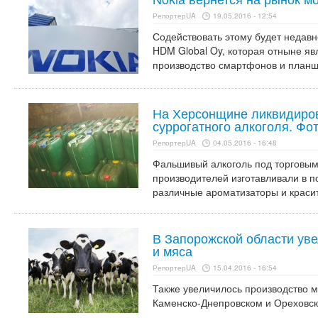
РепортерUA
19.05.2016 - 12:54
Содействовать этому будет недав
HDM Global Oy, которая отныне яв
производство смартфонов и планш
На Херсонщине ликвидиро
суррогатного алкоголя. Фо
РепортерUA
04.05.2016 - 16:48
Фальшивый алкоголь под торговым
производителей изготавливали в п
различные ароматизаторы и краси
В Запорожской области ув
и мяса
РепортерUA
15.04.2016 - 16:54
Также увеличилось производство м
Каменско-Днепровском и Ореховск