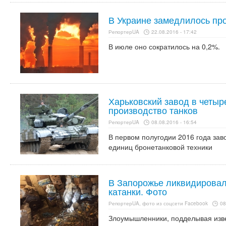
В Украине замедлилось п
РепортерUA
22.08.2016 - 17:42
В июле оно сократилось на 0,2%.
Харьковский завод в четыр
производство танков
РепортерUA
08.08.2016 - 16:54
В первом полугодии 2016 года зав
единиц бронетанковой техники
В Запорожье ликвидировал
катанки. Фото
РепортерUA, фото из соцсети Facebook
08
Злоумышленники, подделывая изве