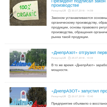
Президент подписал закон 
производстве
РепортерUA
30.07.2018 - 14:59
Законом устанавливаются основны
органическому производству, обр
продукции, основы правового регу
производства, обращения органич
рынка такой продукции.
«ДнепрАзот» отгрузил перв
РепортерUA
25.07.2018 - 10:34
В то же время «ДнепрАзот» зарабо
мощности.
«ДнепрАЗОТ» запустил про
РепортерUA
20.07.2018 - 15:40
Предприятие объявило о восстано