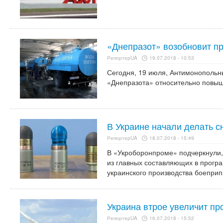
«Днепразот» возобновит п
РепортерUA
19.07.2018 - 10:53
Сегодня, 19 июля, Антимонопольн
«Днепразота» относительно повыш
В Украине начали делать 
РепортерUA
18.07.2018 - 15:49
В «Укроборонпроме» подчеркнули,
из главных составляющих в прогр
украинского производства боеприп
Украина втрое увеличит пр
РепортерUA
16.07.2018 - 15:52