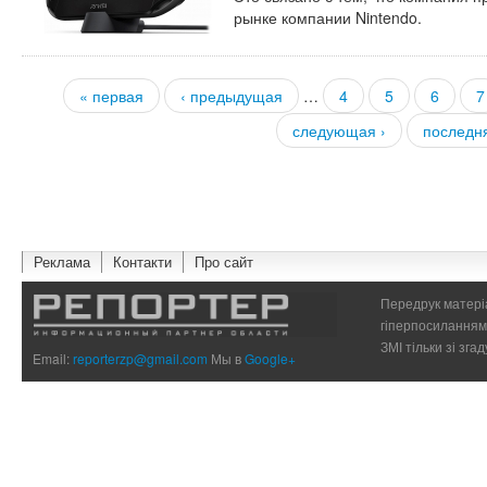
рынке компании Nintendo.
« первая
‹ предыдущая
…
4
5
6
7
Страницы
следующая ›
последн
Реклама
Контакти
Про сайт
Передрук матеріа
гіперпосиланням 
ЗМІ тільки зі зг
Email:
reporterzp@gmail.com
Мы в
Google+