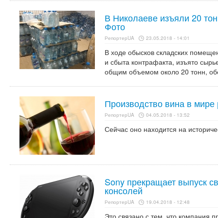
В Николаеве изъяли 20 тон
Фото
РепортерUA
23.05.2018 - 14:01
В ходе обысков складских помеще
и сбыта контрафакта, изъято сырь
общим объемом около 20 тонн, об
Производство вина в мире
РепортерUA
04.05.2018 - 13:52
Сейчас оно находится на историч
Sony прекращает выпуск с
консолей
РепортерUA
19.04.2018 - 12:48
Это связано с тем, что компания 