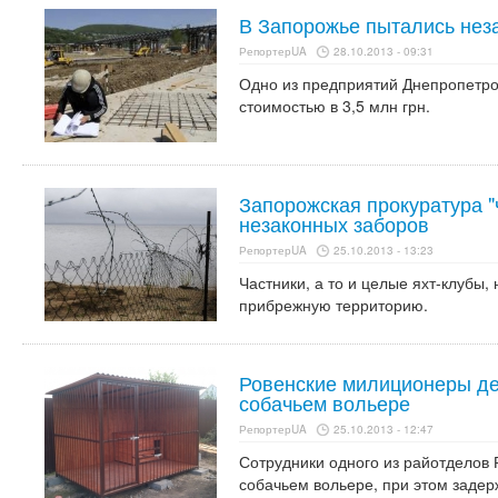
В Запорожье пытались нез
РепортерUA
28.10.2013 - 09:31
Одно из предприятий Днепропетро
стоимостью в 3,5 млн грн.
Запорожская прокуратура "
незаконных заборов
РепортерUA
25.10.2013 - 13:23
Частники, а то и целые яхт-клубы,
прибрежную территорию.
Ровенские милиционеры де
собачьем вольере
РепортерUA
25.10.2013 - 12:47
Сотрудники одного из райотделов 
собачьем вольере, при этом задер