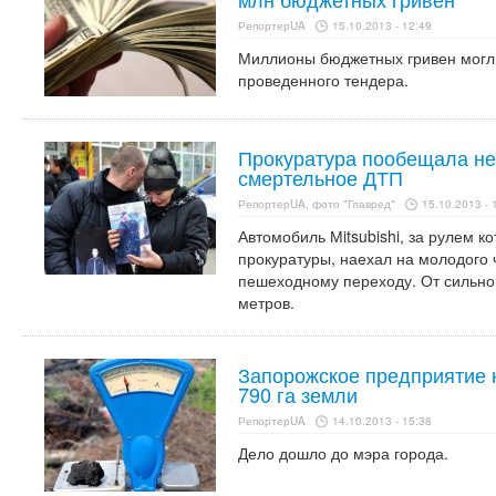
РепортерUA
15.10.2013 - 12:49
Миллионы бюджетных гривен могли
проведенного тендера.
Прокуратура пообещала не
смертельное ДТП
РепортерUA, фото "Главред"
15.10.2013 - 
Автомобиль Мitsubishi, за рулем к
прокуратуры, наехал на молодого 
пешеходному переходу. От сильног
метров.
Запорожское предприятие 
790 га земли
РепортерUA
14.10.2013 - 15:38
Дело дошло до мэра города.