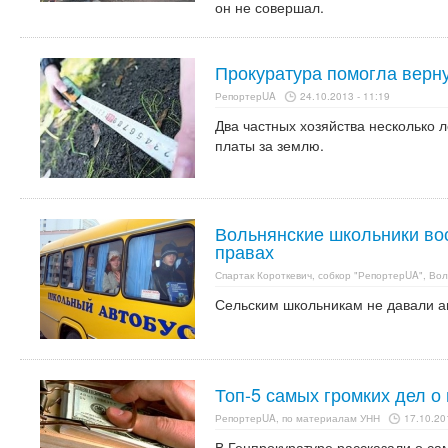
он не совершал.
Прокуратура помогла верн
РепортерUA
24.10.2013 - 11:19
Два частных хозяйства несколько 
платы за землю.
Вольнянские школьники во
правах
Спартак Короткевич, собкор "РепортерUA", Вол
Сельским школьникам не давали а
Топ-5 самых громких дел о 
РепортерUA, по материалам УНН
17.10.20
В Генпрокуратуре рассказали о са