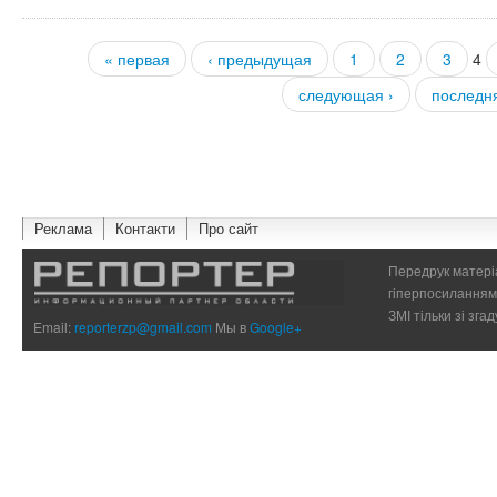
« первая
‹ предыдущая
1
2
3
4
Страницы
следующая ›
последн
Реклама
Контакти
Про сайт
Передрук матеріа
гіперпосиланням 
ЗМІ тільки зі зг
Email:
reporterzp@gmail.com
Мы в
Google+